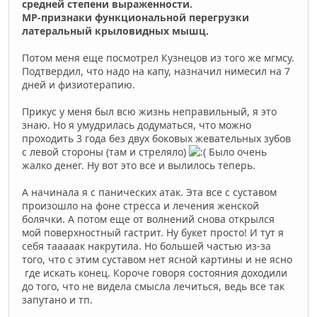
средней степени выраженности.
МР-признаки функциональной перегрузки
латеральный крыловидных мышц.
Потом меня еще посмотрел Кузнецов из того же мгмсу.
Подтвердил, что надо на капу, назначил нимесил на 7
дней и физиотерапию.
Прикус у меня был всю жизнь неправильный, я это
знаю. Но я умудрилась додуматься, что можно
проходить 3 года без двух боковых жевательных зубов
с левой стороны (там и стреляло)
Было очень
жалко денег. Ну вот это все и вылилось теперь.
А начинала я с панических атак. Эта все с суставом
произошло на фоне стресса и лечения женской
болячки. А потом еще от волнений снова открылся
мой поверхностный гастрит. Ну букет просто! И тут я
себя тааааак накрутила. Но большей частью из-за
того, что с этим суставом нет ясной картины и не ясно
где искать конец. Короче говоря состояния доходили
до того, что не видела смысла лечиться, ведь все так
запутано и тп.