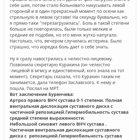
себе шея, потом стало больновато накусывать левой
стороной и в один прекрасный момент по осени как
стрельнуло в левом суставе! На секунду буквально, но
я прямо-таки "перезагрузилась". Боль в такой степени
больше не повторилась, были только мелкие и
средние ее подобия, но это меня жутко напугало.
Настолько, что, вечером случилась истерика. Было
страшно, что изредка боль дает о себе знать.
Ну я сразу навострилась к челюстно-лицевому.
Позвонила секретарю Куракина (он челюстно
-лицевой в мгмсу и единственный, кого знала на тот
момент). Секретарь сказала, что Куракин таким не
занимается, дала телефон Заславского. К нему и
пошла. Послал на МРТ.
Вот заключение Буренчева:
Артроз правого ВНЧ сустава 0-1 степени. Полная
вентральная дислокация суставного диска с
частичной репозицией.Гипермобильность сустава
средней степени выраженности.
Небольшой синовит левого ВНЧ сустава .
Частичная вентральная дислокация суставного
диска с репозицией.Гипермобильность сустава