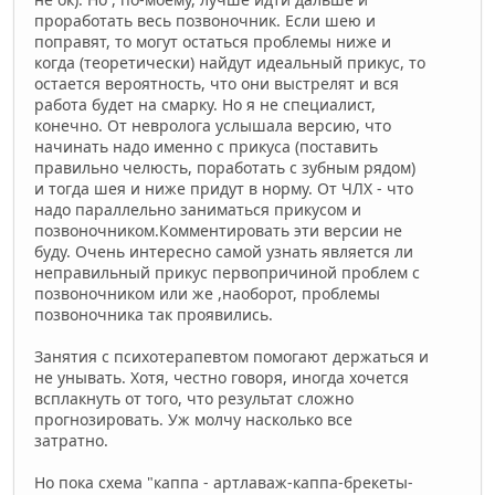
проработать весь позвоночник. Если шею и
поправят, то могут остаться проблемы ниже и
когда (теоретически) найдут идеальный прикус, то
остается вероятность, что они выстрелят и вся
работа будет на смарку. Но я не специалист,
конечно. От невролога услышала версию, что
начинать надо именно с прикуса (поставить
правильно челюсть, поработать с зубным рядом)
и тогда шея и ниже придут в норму. От ЧЛХ - что
надо параллельно заниматься прикусом и
позвоночником.Комментировать эти версии не
буду. Очень интересно самой узнать является ли
неправильный прикус первопричиной проблем с
позвоночником или же ,наоборот, проблемы
позвоночника так проявились.
Занятия с психотерапевтом помогают держаться и
не унывать. Хотя, честно говоря, иногда хочется
всплакнуть от того, что результат сложно
прогнозировать. Уж молчу насколько все
затратно.
Но пока схема "каппа - артлаваж-каппа-брекеты-