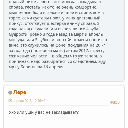
правый ниже левого.. нос иногда закладывает
справа. глотать как-то не очень комфортно.
мышечные боли в голове и шее и спине, ком в
горле. сами суставы ноют. у меня дистальный
прикус, отсутсвует шестерка внижу справа. 3
года назад ее удалили и вырезали все 4 зуба
мудрости. ровно 3 года назад за март и апрель
мне удалили 5 зубов. и вот сейчас меня настигло
внчс. это случилось на фоне похудания на 20 кг
за полгода ( потеряла мать ) летом 2017. стресс,
сжимание челюсти.. в общем что уж теперь о
причинах. надо разбираться со следствием. жду
мрт у Беренчева 16 апреля...
Лара
05 апреля 2018, 12:36:40
#355
Ухо или уши у вас не закладывает?