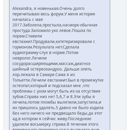
Alexandra, я новенькая.Очень долго
перечитываю весь форум.У меня история
началась с мая
2017.Заболела,простыла,насморк-обычная
простуда.Заложило ухо левое.Пошла по
лорам.Ставили
евстахиит.Продували,катетеризировали с
гормоном.Результата нет.Сделала
аудиограмму-слух в норме.Потом
невролог.Лечили
сосудорасширяющими,массаж,диагноз
шейный остереохандроз. Дальше опять
лор.лежала в Самаре.Сама я из
Тольятти.Лечили евстахиит.Был в промежутке
остеопат,который и подсказал мне ,что
проблемы с ухом могут быть из-за отсуствия
зубов.Справа низ нет 5,6,7 и 8.Эти зубы я
лечила,потом пломбы вылетили,запустила,и
их пришлось удалять.5 давно не было ходила
без него ничего не предвещало беды,да этот
ад,в котором я сейчас живу.Последнюю
удалили восьмерку справа.В течении этого
времени-это примерно год-я вылечила еще