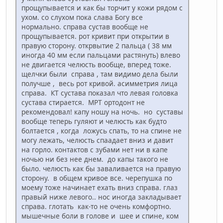
прощупывается и как бы торчит у кожи рядом с
ухом. со слухом пока слава Богу все
нормально. справа сустав вообще не
прощупывается. рот кривит при открытии в
правую сторону. открвытие 2 пальца ( 38 мм
иногда 40 мм если пальцами растянуть) влево
не двигается челюсть вообще, вперед тоже.
щелчки были справа , там видимо дела были
получше , весь рот кривой. асимметрия лица
справа. КТ сустава показал что левая головка
сустава стирается. МРТ ортодонт не
рекомендовал! капу ношу на ночь. но суставы
вообще теперь гуляют и челюсть как будто
болтается , когда ложусь спать, то на спине не
могу лежать, челюсть спаадает вниз и давит
на горло. контактов с зубами нет ни в капе
ночью ни без нее днем. до капы такого не
было. челюсть как бы заваливается на правую
сторону. в общем кривое все. черепушка по
моему тоже начинает ехать вниз справа. глаз
правый ниже левого.. нос иногда закладывает
справа. глотать как-то не очень комфортно.
мышечные боли в голове и шее и спине, ком