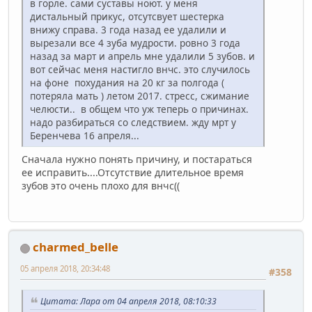
в горле. сами суставы ноют. у меня
дистальный прикус, отсутсвует шестерка
внижу справа. 3 года назад ее удалили и
вырезали все 4 зуба мудрости. ровно 3 года
назад за март и апрель мне удалили 5 зубов. и
вот сейчас меня настигло внчс. это случилось
на фоне похудания на 20 кг за полгода (
потеряла мать ) летом 2017. стресс, сжимание
челюсти.. в общем что уж теперь о причинах.
надо разбираться со следствием. жду мрт у
Беренчева 16 апреля...
Сначала нужно понять причину, и постараться
ее исправить....Отсутствие длительное время
зубов это очень плохо для внчс((
charmed_belle
05 апреля 2018, 20:34:48
#358
Цитата: Лара от 04 апреля 2018, 08:10:33