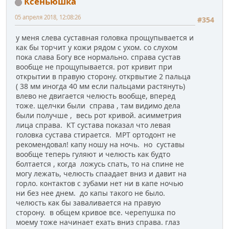
Ксеньюшка
05 апреля 2018, 12:08:26
#354
у меня слева суставная головка прощупывается и
как бы торчит у кожи рядом с ухом. со слухом
пока слава Богу все нормально. справа сустав
вообще не прощупывается. рот кривит при
открытии в правую сторону. открвытие 2 пальца
( 38 мм иногда 40 мм если пальцами растянуть)
влево не двигается челюсть вообще, вперед
тоже. щелчки были справа , там видимо дела
были получше , весь рот кривой. асимметрия
лица справа. КТ сустава показал что левая
головка сустава стирается. МРТ ортодонт не
рекомендовал! капу ношу на ночь. но суставы
вообще теперь гуляют и челюсть как будто
болтается , когда ложусь спать, то на спине не
могу лежать, челюсть спаадает вниз и давит на
горло. контактов с зубами нет ни в капе ночью
ни без нее днем. до капы такого не было.
челюсть как бы заваливается на правую
сторону. в общем кривое все. черепушка по
моему тоже начинает ехать вниз справа. глаз