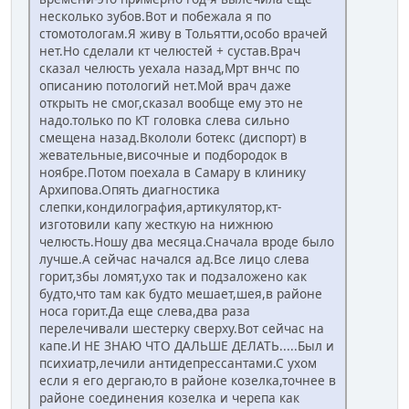
несколько зубов.Вот и побежала я по
стомотологам.Я живу в Тольятти,особо врачей
нет.Но сделали кт челюстей + сустав.Врач
сказал челюсть уехала назад,Мрт внчс по
описанию потологий нет.Мой врач даже
открыть не смог,сказал вообще ему это не
надо.только по КТ головка слева сильно
смещена назад.Вкололи ботекс (диспорт) в
жевательные,височные и подбородок в
ноябре.Потом поехала в Самару в клинику
Архипова.Опять диагностика
слепки,кондилография,артикулятор,кт-
изготовили капу жесткую на нижнюю
челюсть.Ношу два месяца.Сначала вроде было
лучше.А сейчас начался ад.Все лицо слева
горит,збы ломят,ухо так и подзаложено как
будто,что там как будто мешает,шея,в районе
носа горит.Да еще слева,два раза
перелечивали шестерку сверху.Вот сейчас на
капе.И НЕ ЗНАЮ ЧТО ДАЛЬШЕ ДЕЛАТЬ.....Был и
психиатр,лечили антидепрессантами.С ухом
если я его дергаю,то в районе козелка,точнее в
районе соединения козелка и черепа как