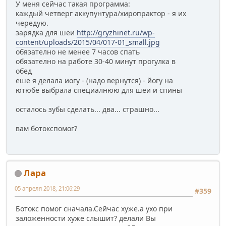
У меня сейчас такая программа:
каждый четверг аккупунтура/хиропрактор - я их
чередую.
зарядка для шеи
http://gryzhinet.ru/wp-
content/uploads/2015/04/017-01_small.jpg
обязателно не менее 7 часов спать
обязателно на работе 30-40 минут прогулка в
обед
еше я делала иогу - (надо вернутся) - йогу на
ютюбе выбрала специалнюю для шеи и спины
осталось зубы сделать... два... страшно...
вам ботокспомог?
Лара
05 апреля 2018, 21:06:29
#359
Ботокс помог сначала.Сейчас хуже.а ухо при
заложенности хуже слышит? делали Вы