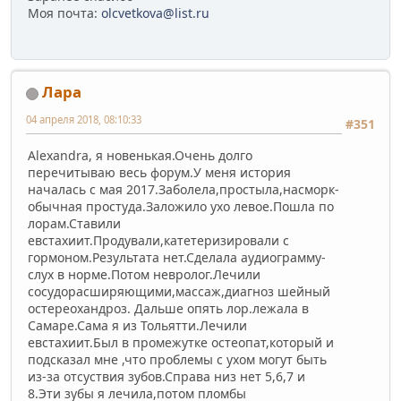
Моя почта:
olcvetkova@list.ru
Лара
04 апреля 2018, 08:10:33
#351
Alexandra, я новенькая.Очень долго
перечитываю весь форум.У меня история
началась с мая 2017.Заболела,простыла,насморк-
обычная простуда.Заложило ухо левое.Пошла по
лорам.Ставили
евстахиит.Продували,катетеризировали с
гормоном.Результата нет.Сделала аудиограмму-
слух в норме.Потом невролог.Лечили
сосудорасширяющими,массаж,диагноз шейный
остереохандроз. Дальше опять лор.лежала в
Самаре.Сама я из Тольятти.Лечили
евстахиит.Был в промежутке остеопат,который и
подсказал мне ,что проблемы с ухом могут быть
из-за отсуствия зубов.Справа низ нет 5,6,7 и
8.Эти зубы я лечила,потом пломбы