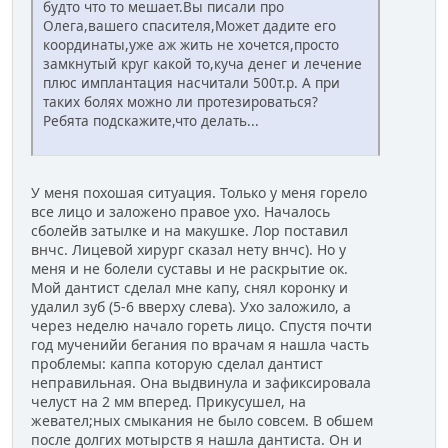
будто что то мешает.Вы писали про
Олега,вашего спасителя,Может дадите его
координаты,уже аж жить не хочется,просто
замкнутый круг какой то,куча денег и лечение
плюс имплантация насчитали 500т.р. А при
таких болях можно ли протезироваться?
Ребята подскажите,что делать...
У меня похошая ситуация. Только у меня горело
все лицо и заложено правое ухо. Началось
сболейв затылке и на макушке. Лор поставил
внчс. Лицевой хирург сказал нету внчс). Но у
меня и не болели суставы и не раскрытие ок.
Мой дантист сделал мне капу, снял коронку и
удалил зуб (5-6 вверху слева). Ухо заложило, а
через неделю начало гореть лицо. Спустя почти
год мученийи бегания по врачам я нашла часть
проблемы: каппа которую сделал дантист
неправильная. Она выдвинула и зафиксировала
челуст на 2 мм вперед. Прикусушел, на
жевател;ных смыкания не было совсем. В обшем
после долгих мотырств я нашла дантиста. Он и