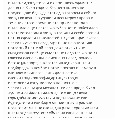
вылетили,запустила,и их пришлось удалять.5
давно не было ходила без него ничего не
предвещало беды,да этот ад,в котором я сейчас
живу.Последнюю удалили восьмерку справа.В
течении этого времени-это примерно год-я
вылечила еще несколько зубов.Вот и побежала я
по стомотологам.Я живу в Тольятти,особо врачей
нет.Но сделали кт челюстей + сустав.Врач сказал
челюсть уехала назад,Мрт внчс по описанию
потологий нет.Мой врач даже открыть не
смог,сказал вообще ему это не надо.только по КТ
головка слева сильно смещена назад.Вкололи
ботекс (диспорт) в жевательные,височные и
подбородок в ноябре.Потом поехала в Самару в
клинику Архипова.Опять диагностика
слепки,кондилография,артикулятор,кт-
изготовили капу жесткую на нижнюю
челюсть.Ношу два месяца.Сначала вроде было
лучше.А сейчас начался ад.Все лицо слева
горит,збы ломят,ухо так и подзаложено как
будто,что там как будто мешает,шея,в районе
носа горит.Да еще слева,два раза перелечивали
шестерку сверху.Вот сейчас на капе.И НЕ ЗНАЮ
ЧТО ДАЛЬШЕ ДЕЛАТЬ.....Был и психиатр,лечили