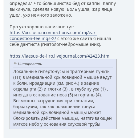
определил что большинство бед от каппы. Каппу
выкинула, сделала новую. Боль ушла, жар лица
ушел, ухо немного заложено.
Про ухо хорошо написано тут:
https://occlusionconnections.com/tmj/ear-
congestion-feelings-2/
с этого же сайта я нашла
себе дантиста (гнатолог-нейромышечник).
https://laesus-de-liro.livejournal.com/42423.html
Цитировать
Локальные гипертонусы и триггерные пункты
(ТП) в медиальной крыловидной мышце ведут
к боли, иррадиации (см. рис 4.) в задние
отделы рта (2) и глотки (3) , в глубину уха (1) ,
иногда в основание носа (5) и гортань (4).
Возможны затруднения при глотании,
бароакузия, так как повышение тонуса
медиальной крыловидной мышцы может
блокировать действие мышцы, натягивающей
мягкое небо у основания слуховой трубы.