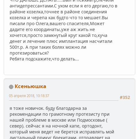
антидепрессантами.С ухом если я его дергаю,то в
районе козелка,точнее в районе соединения
козелка и черепа как будто что то мешает.Вы
писали про Олега,вашего спасителя,Может
дадите его координаты,уже аж жить не
хочется,просто замкнутый круг какой то,куча
денег и лечение плюс имплантация насчитали
500т.р. А при таких болях можно ли
протезироваться?
Ребята подскажите,что делать...
Ксеньюшка
05 апреля 2018, 10:18:37
#352
я тоже новичок. буду благодарна за
рекомендации по грамотному протезисту при
нашей проблеме в москве или Подмосковье (
север). сейчас я на ночной капе, ортодонт,
который меня ведет не берется исправлять мой
дистальный прикус брекитами. отправляет на