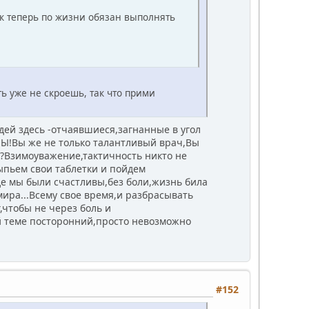
век теперь по жизни обязан выполнять
ть уже не скроешь, так что прими
дей здесь -отчаявшиеся,загнанные в угол
НЫ!Вы же не только талантливый врач,Вы
?Взимоуважение,тактичность никто не
ыпьем свои таблетки и пойдем
где мы были счастливы,без боли,жизнь била
ира...Всему свое время,и разбрасывать
,чтобы не через боль и
ой теме посторонний,просто невозможно
#152