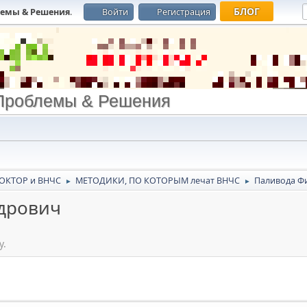
БЛОГ
лемы & Решения
.
Войти
Регистрация
Проблемы & Решения
ОКТОР и ВНЧС
МЕТОДИКИ, ПО КОТОРЫМ лечат ВНЧС
Паливода Ф
►
►
дрович
у.