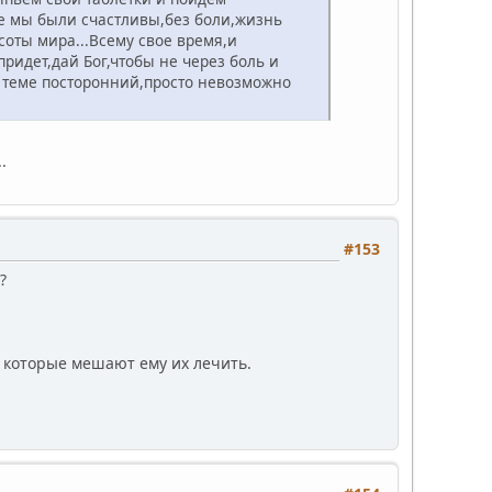
где мы были счастливы,без боли,жизнь
оты мира...Всему свое время,и
ридет,дай Бог,чтобы не через боль и
й теме посторонний,просто невозможно
.
#153
?
, которые мешают ему их лечить.