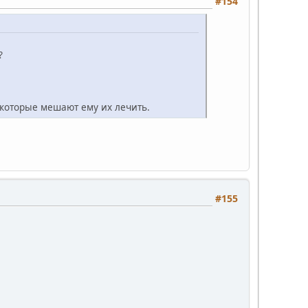
#154
?
 которые мешают ему их лечить.
#155