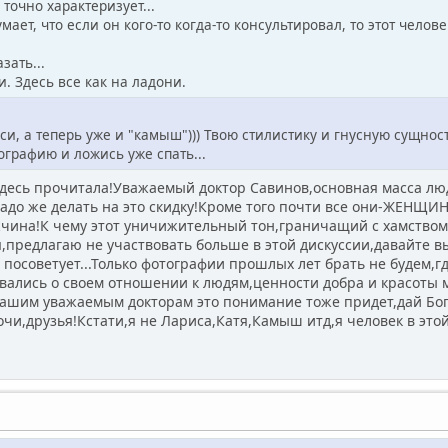
 точно характеризует...
мает, что если он кого-то когда-то консультировал, то этот чело
зать...
. Здесь все как на ладони.
си, а теперь уже и "камыш"))) Твою стилистику и гнусную сущнос
ографию и ложись уже спать...
я здесь прочитала!Уважаемый доктор Савинов,основная масса лю
адо же делать на это скидку!Кроме того почти все они-ЖЕНЩИ
жчина!К чему этот уничижительный тон,граничащий с хамством
,предлагаю не участвовать больше в этой дискуссии,давайте в
е посоветует...Только фотографии прошлых лет брать не будем,
ались о своем отношении к людям,ценности добра и красоты м
нашим уважаемым докторам это понимание тоже придет,дай Бог
чи,друзья!Кстати,я не Лариса,Катя,Камыш итд,я человек в эт