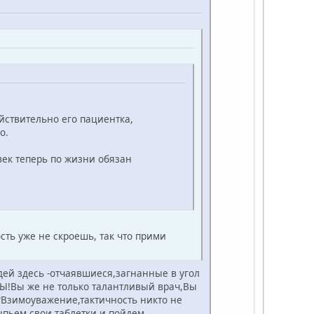
йствительно его пациентка,
о.
овек теперь по жизни обязан
сть уже не скроешь, так что прими
дей здесь -отчаявшиеся,загнанные в угол
НЫ!Вы же не только талантливый врач,Вы
?Взимоуважение,тактичность никто не
ыпьем свои таблетки и пойдем