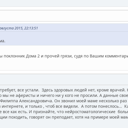
вгуста 2015, 22:13:51
ма.
Вы поклонник Дома 2 и прочей грязи, судя по Вашим комментар
ребует, все устали. Здесь здоровых людей нет, кроме врачей.
о мы не аферисты и ничего ни у кого не просили. А данные свое
Филиппа Александровича. Он звонил моей маме несколько раз 
интернете, и только , чтоб все видели. А потом понеслось... К
е все как есть. И признайте, что нейростоматологические бол
ции походить, говорят он преподает, хотя на примере моей ма