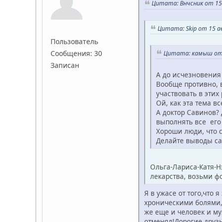
Цитата: Внчсник от 15 
Цитата: Skip от 15 а
Пользователь
Сообщения: 30
Цитата: камыш от 1
Записан
А до исчезновения
Вообще противно, в
участвовать в этих 
Ой, как эта тема вс
А доктор Савинов? 
выполнять все его
Хороши люди, что с
Делайте выводы сам
Ольга-Лариса-Катя-Нэ
лекарства, возьми ф
Я в ужасе от того,что
хроническими болями,
же еще и человек и м
отменял!Дорогие друзь