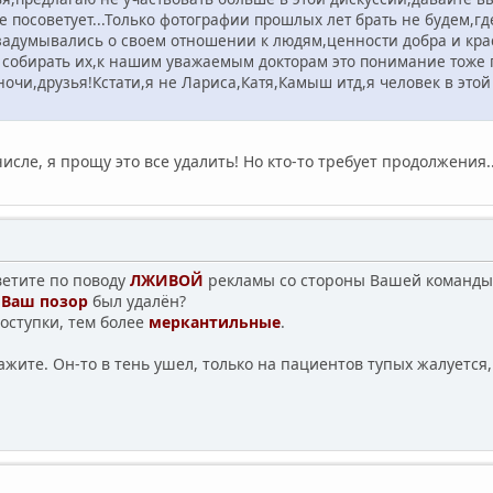
не посоветует...Только фотографии прошлых лет брать не будем,
задумывались о своем отношении к людям,ценности добра и крас
собирать их,к нашим уважаемым докторам это понимание тоже п
очи,друзья!Кстати,я не Лариса,Катя,Камыш итд,я человек в это
исле, я прощу это все удалить! Но кто-то требует продолжения..
тветите по поводу
ЛЖИВОЙ
рекламы со стороны Вашей команды
т
Ваш позор
был удалён?
оступки, тем более
меркантильные
.
ажите. Он-то в тень ушел, только на пациентов тупых жалуется