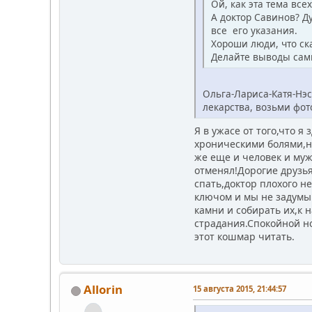
Ой, как эта тема всех
А доктор Савинов? Ду
все его указания.
Хороши люди, что ска
Делайте выводы сами
Ольга-Лариса-Катя-Нэс
лекарства, возьми фот
Я в ужасе от того,что 
хроническими болями,н
же еще и человек и му
отменял!Дорогие друзья
спать,доктор плохого н
ключом и мы не задумыв
камни и собирать их,к 
страдания.Спокойной но
этот кошмар читать.
Allorin
15 августа 2015, 21:44:57