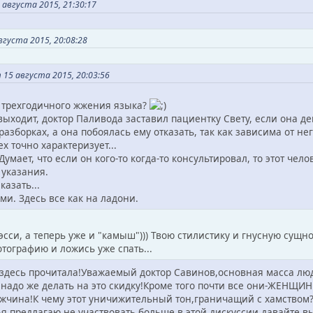
августа 2015, 21:30:17
вгуста 2015, 20:08:28
5 августа 2015, 20:03:56
 трехгодичного жжения языка?
ыходит, доктор Паливода заставил пациентку Свету, если она де
разборках, а она побоялась ему отказать, так как зависима от нег
ех точно характеризует...
Думает, что если он кого-то когда-то консультировал, то этот чел
 указания.
казать...
и. Здесь все как на ладони.
сси, а теперь уже и "камыш"))) Твою стилистику и гнусную сущно
отографию и ложись уже спать...
 я здесь прочитала!Уважаемый доктор Савинов,основная масса лю
надо же делать на это скидку!Кроме того почти все они-ЖЕНЩИ
ужчина!К чему этот уничижительный тон,граничащий с хамством
я,предлагаю не участвовать больше в этой дискуссии,давайте в