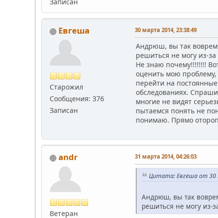
Записан
Евгеша
30 марта 2014, 23:38:49
Андрюш, вы так вовремя 
решиться не могу из-за 
Не знаю почему!!!!!!!! 
оценить мою проблему, 
перейти на постоянные.
Старожил
обследованиях. Спраши
Сообщения: 376
многие не видят серьез
Записан
пытаемся понять не поня
понимаю. Прямо оторопь 
andr
31 марта 2014, 04:26:03
Цитата: Евгеша от 30 
Андрюш, вы так воврем
решиться не могу из-з
Ветеран