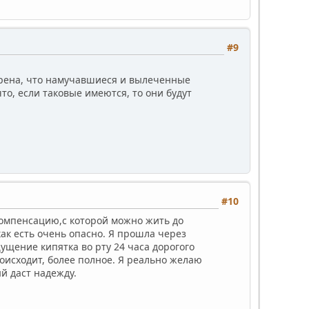
#9
верена, что намучавшиеся и вылеченные
что, если таковые имеются, то они будут
#10
компенсацию,с которой можно жить до
как есть очень опасно. Я прошла через
ущение кипятка во рту 24 часа дорогого
оисходит, более полное. Я реально желаю
й даст надежду.