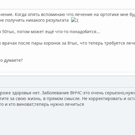
чение. Когда опять вспоминаю что лечение на ортотике мне буде
не получить никакого результата
о 50тыс, потом может ещё что-то понадобится...
 врачах после пары коронок за 8тыс, что теперь требуется лече
то думаете?
ороже здоровья нет. Заболевание ВНЧС-это очень серьезно,нужн
атите за свою жизнь, в прямом смысле. Не корректировать и ост
то и кто виноват,теперь нужно лечиться