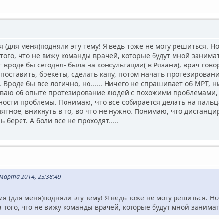
(для меня)подняли эту тему! Я ведь тоже не могу решиться. Но 
того, что не вижу команды врачей, которые будут мной занимать
Вот вроде бы сегодня- была на консультации( в Рязани), врач гово
поставить, брекеты, сделать капу, потом начать протезирован
 Вроде бы все логично, но...... Ничего не спрашивает об МРТ, 
ваю об опыте протезирование людей с похожими проблемами, ту
ности проблемы. Понимаю, что все собирается делать на пальц
тное, вникнуть в то, во что не нужно. Понимаю, что дистанциро
берет. А боли все не проходят.....
марта 2014, 23:38:49
я (для меня)подняли эту тему! Я ведь тоже не могу решиться. Но 
а того, что не вижу команды врачей, которые будут мной занима