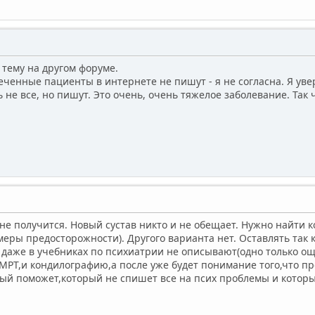
тему на другом форуме.
леченные пациенты в интернете не пишут - я не согласна. Я у
 не все, но пишут. Это очень, очень тяжелое заболевание. Так 
е получится. Новый сустав никто и не обещает. Нужно найти 
меры предосторожности). Другого варианта нет. Оставлять так 
даже в учебниках по психиатрии не описывают(одно только ощ
 МРТ,и кондилографию,а после уже будет понимание того,что пр
ый поможет,который не спишет все на псих проблемы и которы