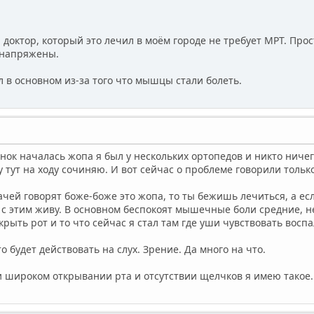
доктор, который это лечил в моём городе не требует МРТ. Прос
напряжены.
л в основном из-за того что мышцы стали болеть.
онок началась жопа я был у нескольких ортопедов и никто ничег
у тут на ходу сочиняю. И вот сейчас о проблеме говорили только
ачей говорят боже-боже это жопа, то ты бежишь лечиться, а есл
к с этим живу. В основном беспокоят мышечные боли средние,
рыть рот и то что сейчас я стал там где уши чувствовать воспа
 будет действовать на слух. Зрение. Да много на что.
и широком открывании рта и отсутствии щелчков я имею такое.