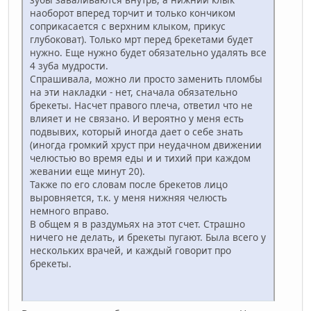
наоборот вперед торчит и только кончиком
соприкасается с верхним клыком, прикус
глубоковат). Только мрт перед брекетами будет
нужно. Еще нужно будет обязательно удалять все
4 зуба мудрости.
Спрашивала, можно ли просто заменить пломбы
на эти накладки - нет, сначала обязательно
брекеты. Насчет правого плеча, ответил что не
влияет и не связано. И вероятно у меня есть
подвывих, который иногда дает о себе знать
(иногда громкий хруст при неудачном движении
челюстью во время еды и и тихий при каждом
жевании еще минут 20).
Также по его словам после брекетов лицо
выровняется, т.к. у меня нижняя челюсть
немного вправо.
В общем я в раздумьях на этот счет. Страшно
ничего не делать, и брекеты пугают. Была всего у
нескольких врачей, и каждый говорит про
брекеты.