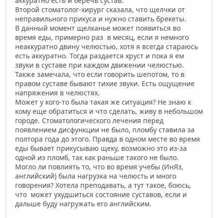
аккуратно есть и беречь сустав.
Второй стоматолог-хирург сказала, что щелчки от
неправильного прикуса и нужно ставить брекеты.
В данный момент щелканье может появиться во
время еды, примерно раз в месяц, если я немного
неаккуратно двину челюстью, хотя я всегда стараюсь
есть аккуратно. Тогда раздается хруст и пока я ем
звуки в суставе при каждом движении челюстью.
Также замечала, что если говорить шепотом, то в
правом суставе бывают тихие звуки. Есть ощущение
напряжения в челюстях.
Может у кого-то была такая же ситуация? Не знаю к
кому еще обратиться и что сделать, живу в небольшом
городе. Стоматологического лечения перед
появлением дисфункции не было, пломбу ставила за
полтора года до этого. Правда в одном месте во время
еды бывает прикусываю щеку, возможно это из-за
одной из пломб, так как раньше такого не было.
Могло ли повлиять то, что во время учебы (ИнЯз,
английский) была нагрузка на челюсть и много
говорения? Хотела преподавать, а тут такое, боюсь,
что может ухудшиться состояние суставов, если и
дальше буду нагружать его английским.