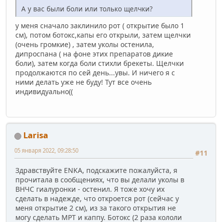
А у вас были боли или только щелчки?
у меня сначало заклинило рот ( открытие было 1
см), потом ботокс,капы его открыли, затем щелчки
(очень громкие) , затем уколы остенила,
дипроспана ( на фоне этих препаратов дикие
боли), затем когда боли стихли брекеты. Щелчки
продолжаются по сей день...увы. И ничего я с
ними делать уже не буду! Тут все очень
индивидуально((
Larisa
05 января 2022, 09:28:50
#11
Здравствуйте ENKA, подскажите пожалуйста, я
прочитала в сообщениях, что вы делали уколы в
ВНЧС гиалуронки - остенил. Я тоже хочу их
сделать в надежде, что откроется рот (сейчас у
меня открытие 2 см), из за такого открытия не
могу сделать МРТ и каппу. Ботокс (2 раза кололи