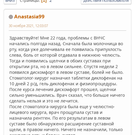
2
Страницы
1
ВНИЗ
ДЕЙСТВИЯ ПОЛЬЗОВАТЕЛЯ
Anastasia99
30 ноября 2021, 12:03:07
Здравствуйте! Мне 22 года, проблемы с ВНЧС
начались полгода назад. Сначала была молочница во
рту, когда уже долечивала ее появилась припухлость
слева, боль от которой отдавала в нижнюю челюсть.
Тогда и появились щелчки в обоих суставах при
открытии рта, но в левом сильнее. Спустя недели 2
появился дискомфорт в левом суставе, болей не было.
Стоматолог-хирург назначил таблетки диклофенак на
10 дней 2 р/д, гель диклофенак и физиопроцедуры.
После курса лечения дискомфорт прошел, щелчки
сильно уменьшились. Врач сказал, что больше ничего
сделать нельзя и это не лечится.
После стоматолога-хирурга была еще у челюстно-
лицевого хирурга, врач прощупала сустав и
назначила рентген. По его результатам в левом
суставе было обнаружено расширение суставной
щели, в правом ничего. Ничего не назначили, только