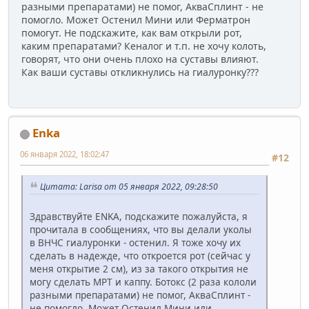
разными препаратами) не помог, АкваСплинт - не
помогло. Может Остенил Мини или Ферматрон
помогут. Не подскажите, как вам открыли рот,
каким препаратами? Кеналог и т.п. не хочу колоть,
говорят, что они очень плохо на суставы влияют.
Как ваши суставы откликнулись на гиалуронку???
Enka
06 января 2022, 18:02:47
#12
Цитата: Larisa от 05 января 2022, 09:28:50
Здравствуйте ENKA, подскажите пожалуйста, я
прочитала в сообщениях, что вы делали уколы
в ВНЧС гиалуронки - остенил. Я тоже хочу их
сделать в надежде, что откроется рот (сейчас у
меня открытие 2 см), из за такого открытия не
могу сделать МРТ и каппу. Ботокс (2 раза кололи
разными препаратами) не помог, АкваСплинт -
не помогло. Может Остенил Мини или