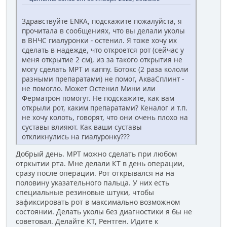
Здравствуйте ENKA, подскажите пожалуйста, я
прочитала в сообщениях, что вы делали уколы
в ВНЧС гиалуронки - остенил. Я тоже хочу их
сделать в надежде, что откроется рот (сейчас у
меня открытие 2 см), из за такого открытия не
могу сделать МРТ и каппу. Ботокс (2 раза кололи
разными препаратами) не помог, АкваСплинт -
не помогло. Может Остенил Мини или
Ферматрон помогут. Не подскажите, как вам
открыли рот, каким препаратами? Кеналог и т.п.
не хочу колоть, говорят, что они очень плохо на
суставы влияют. Как ваши суставы
откликнулись на гиалуронку???
Добрый день. МРТ можно сделать при любом
отркытии рта. Мне делали КТ в день операции,
сразу после операции. Рот открывался на на
половину указательного пальца. У них есть
специальные резиновые штуки, чтобы
зафиксировать рот в максимально возможном
состоянии. Делать уколы без диагностики я бы не
советовал. Делайте КТ, Рентген. Идите к