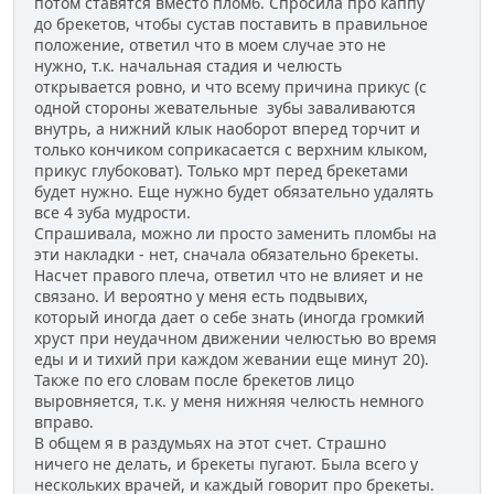
потом ставятся вместо пломб. Спросила про каппу
до брекетов, чтобы сустав поставить в правильное
положение, ответил что в моем случае это не
нужно, т.к. начальная стадия и челюсть
открывается ровно, и что всему причина прикус (с
одной стороны жевательные зубы заваливаются
внутрь, а нижний клык наоборот вперед торчит и
только кончиком соприкасается с верхним клыком,
прикус глубоковат). Только мрт перед брекетами
будет нужно. Еще нужно будет обязательно удалять
все 4 зуба мудрости.
Спрашивала, можно ли просто заменить пломбы на
эти накладки - нет, сначала обязательно брекеты.
Насчет правого плеча, ответил что не влияет и не
связано. И вероятно у меня есть подвывих,
который иногда дает о себе знать (иногда громкий
хруст при неудачном движении челюстью во время
еды и и тихий при каждом жевании еще минут 20).
Также по его словам после брекетов лицо
выровняется, т.к. у меня нижняя челюсть немного
вправо.
В общем я в раздумьях на этот счет. Страшно
ничего не делать, и брекеты пугают. Была всего у
нескольких врачей, и каждый говорит про брекеты.