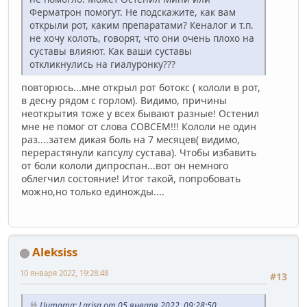
Ферматрон помогут. Не подскажите, как вам
открыли рот, каким препаратами? Кеналог и т.п.
не хочу колоть, говорят, что они очень плохо на
суставы влияют. Как ваши суставы
откликнулись на гиалуронку???
повторюсь...мне открыл рот ботокс ( кололи в рот,
в десну рядом с горлом). Видимо, причины
неоткрытия тоже у всех бывают разные! Остенил
мне не помог от слова СОВСЕМ!!! Кололи не один
раз....затем дикая боль на 7 месяцев( видимо,
перерастянули капсулу сустава). Чтобы избавить
от боли кололи дипроспан...вот он немного
облегчил состояние! Итог такой, попробовать
можно,но только единожды....
Aleksiss
10 января 2022, 19:28:48
#13
Цитата: Larisa от 05 января 2022, 09:28:50