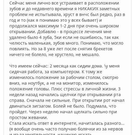
Сейчас меня лично все устраивает в расположении
зубов и до недавнего времени я НИКАКИХ заметных
проблем не испытывала, хруст в внчс был редко, раз в
год и то (как я понимаю это у всех бывает) и
продолжался максимум 1-2 дня при очень широком
открывании. Добавлю - в процессе лечения мне
удалено было 4 зуба, 5ки если не ошибаюсь, так как
челюсть маленькая, зубов много. Понимаю, что могло
повлиять. Но за 8 уже лет после снятия брекетов
ничего не болело, не хрустело, не мешало.
Что имеем сейчас: 2 месяца как сидим дома. \у меня
сидячая работа, за компьютером. К тому же
изменилось положение за рабочим столом, смотрю
вниз, на ноутбук, а не на монитор, изменилось
положение головы. Плюс стрессы в личной жизни. 3
недели назад начались щелчки при открывании рта
справа. Сначала не сильные. При открытии рот начал
двинаться зигзагом. Болей не было. Подумала, что
пройдет. Через неделю начал щелкать сильно при
простом жевании.
Стала искать ответ в интернете, начиталась разного...
(я вообще очень часто получаю болячки из за нервов
и из-за мнительности, начинаю искать,