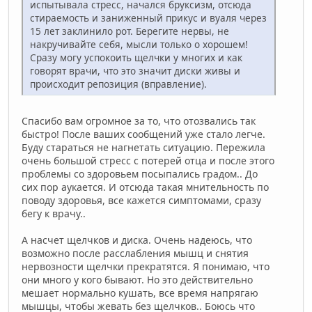
испытывала стресс, начался бруксизм, отсюда
стираемость и заниженный прикус и вуаля через
15 лет заклинило рот. Берегите нервы, не
накручивайте себя, мысли только о хорошем!
Сразу могу успокоить щелчки у многих и как
говорят врачи, что это значит диски живы и
происходит репозиция (вправление).
Спасибо вам огромное за то, что отозвались так
быстро! После ваших сообщений уже стало легче.
Буду стараться не нагнетать ситуацию. Пережила
очень большой стресс с потерей отца и после этого
проблемы со здоровьем посыпались градом.. До
сих пор аукается. И отсюда такая мнительность по
поводу здоровья, все кажется симптомами, сразу
бегу к врачу..
А насчет щелчков и диска. Очень надеюсь, что
возможно после расслабления мышц и снятия
нервозности щелчки прекратятся. Я понимаю, что
они много у кого бывают. Но это действительно
мешает нормально кушать, все время напрягаю
мышцы, чтобы жевать без щелчков.. Боюсь что