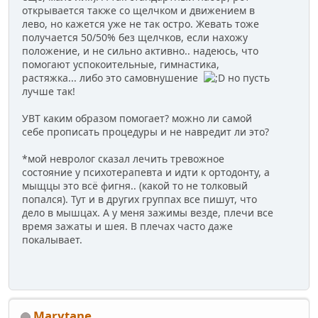
открывается также со щелчком и движением в
лево, но кажется уже не так остро. Жевать тоже
получается 50/50% без щелчков, если нахожу
положение, и не сильно активно.. надеюсь, что
помогают успокоительные, гимнастика,
растяжка... либо это самовнушение
но пусть
лучше так!
УВТ каким образом помогает? можно ли самой
себе прописать процедуры и не навредит ли это?
*мой невролог сказал лечить тревожное
состояние у психотерапевта и идти к ортодонту, а
мыщцы это всё фигня.. (какой то не толковый
попался). Тут и в других группах все пишут, что
дело в мышцах. А у меня зажимы везде, плечи все
время зажаты и шея. В плечах часто даже
покалывает.
Marytane