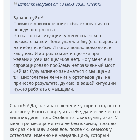
Цитата: Marytane от 13 июня 2020, 13:29:45
Здравствуйте!
Примите мои искренние соболезнования по
поводу потери отца...
Что касается ситуации, у меня она чем-то
похожа с вашей. Тоже удалили 5ку (она выросла
на небе), все 4ки. И потом пошло поехало все
как у вас. И артроз там же и щелчки при
жевании (сейчас щелчков нет). Но у меня еще
спровоцировало проблему неправильный мост.
Сейчас буду активно заниматься с мышцами,
т.к. многолетнее лечение у ортопедов увы не
принесло результата. Думаю, в вашей ситуации
нужно работать с мышцами.
Спасибо! Да, начинать лечение у горе-ортодонтов
я не хочу. Боюсь навредить себе, да и если честно
лишних денег нет.. Особенно таких сумм диких. У
меня три месяца ничего не беспокоило, прошло
как раз к началу июня все, после 4-5 сеансов у
остеопата, именно не мануальщика, который