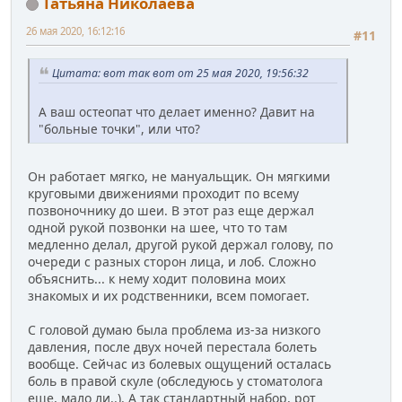
Татьяна Николаева
26 мая 2020, 16:12:16
#11
Цитата: вот так вот от 25 мая 2020, 19:56:32
А ваш остеопат что делает именно? Давит на
"больные точки", или что?
Он работает мягко, не мануальщик. Он мягкими
круговыми движениями проходит по всему
позвоночнику до шеи. В этот раз еще держал
одной рукой позвонки на шее, что то там
медленно делал, другой рукой держал голову, по
очереди с разных сторон лица, и лоб. Сложно
объяснить... к нему ходит половина моих
знакомых и их родственники, всем помогает.
С головой думаю была проблема из-за низкого
давления, после двух ночей перестала болеть
вообще. Сейчас из болевых ощущений осталась
боль в правой скуле (обследуюсь у стоматолога
еще, мало ли..). А так стандартный набор, рот