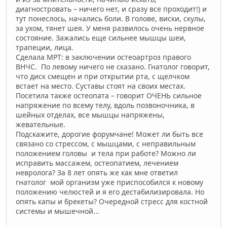
диагностровать – ничего нет, и сразу все проходит!) и
тут понеслось, начались боли. В голове, виски, скулы,
за ухом, тянет шея. У меня развилось очень нервное
состояние. Зажались еще сильнее мышцы шеи,
трапеции, лица.
Сделала МРТ: в заключении остеоартроз правого
ВНЧС. По левому ничего не сказано. Гнатолог говорит,
что диск смещен и при открытии рта, с щелчком
встает на место. Суставы стоят на своих местах.
Посетила также остеопата – говорит ОЧЕНЬ сильное
напряжение по всему телу, вдоль позвоночника, в
шейных отделах, все мышцы напряжены,
жевательные.
Подскажите, дорогие форумчане! Может ли быть все
связано со стрессом, с мышцами, с неправильным
положением головы и тела при работе? Можно ли
исправить массажем, остеопатием, лечением
невролога? За 8 лет опять же как мне ответил
гнатолог мой организм уже приспособился к новому
положению челюстей и я его дестабилизировала. Но
опять капы и брекеты? Очередной стресс для костной
системы и мышечной...