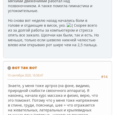
мягкими движениями работал над
позвоночником. А также помогла гимнастика и
успокоительные.
Но снова вот неделю назад начались боли в
голове и отдающие в висок, ухо.
Скорее всего
из за долгой работы за компьютером и стресса
опять все зажало. Щелчки как были, так и есть. Но
меньше, только если шевелю нижней челюстью
влево или открываю рот шире чем на 2,5 пальца.
вот так вот
10 сентября 2020, 16:58:47
#14
Знаете, у меня тоже артроз (на фоне, видимо,
природной слабости связочного аппарата). Я
наконец, начала курс массажа и физио, верю, что
это поможет. Потому что у меня тоже напряжение
в спине, груди, пояснице, шее = что отражается
на жевательных, латеральных и крылевидных
мышцах лица (которые , насколько понимаю,