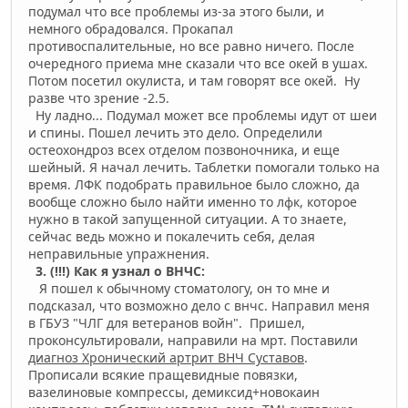
подумал что все проблемы из-за этого были, и
немного обрадовался. Прокапал
противоспалительные, но все равно ничего. После
очередного приема мне сказали что все окей в ушах.
Потом посетил окулиста, и там говорят все окей. Ну
разве что зрение -2.5.
Ну ладно... Подумал может все проблемы идут от шеи
и спины. Пошел лечить это дело. Определили
остеохондроз всех отделом позвоночника, и еще
шейный. Я начал лечить. Таблетки помогали только на
время. ЛФК подобрать правильное было сложно, да
вообще сложно было найти именно то лфк, которое
нужно в такой запущенной ситуации. А то знаете,
сейчас ведь можно и покалечить себя, делая
неправильные упражнения.
3. (!!!) Как я узнал о ВНЧС:
Я пошел к обычному стоматологу, он то мне и
подсказал, что возможно дело с внчс. Направил меня
в ГБУЗ "ЧЛГ для ветеранов войн". Пришел,
проконсультировали, направили на мрт. Поставили
диагноз Хронический артрит ВНЧ Суставов
.
Прописали всякие пращевидные повязки,
вазелиновые компрессы, демиксид+новокаин