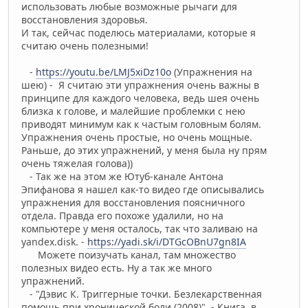
использовать любые возможные рычаги для
восстановления здоровья.
И так, сейчас поделюсь материалами, которые я
считаю очень полезными!
-
https://youtu.be/LMJ5xiDz10o
(Упражнения на
шею) - Я считаю эти упражнения очень важны в
принципе для каждого человека, ведь шея очень
близка к голове, и малейшие проблемки с нею
приводят минимум как к частым головным болям.
Упражнения очень простые, но очень мощные.
Раньше, до этих упражнений, у меня была ну прям
очень тяжелая голова))
- Так же на этом же Ютуб-канале Антона
Эпифанова я нашел как-то видео где описывались
упражнения для восстановления поясничного
отдела. Правда его похоже удалили, но на
компьютере у меня осталось, так что заливаю на
yandex.disk. -
https://yadi.sk/i/DTGcOBnU7gn8IA
Можете поизучать канал, там множество
полезных видео есть. Ну а так же много
упражнений.
- "Дэвис К. Триггерные точки. Безлекарственная
помощь при хронической боли (2008)" - Книга, в