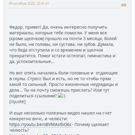
09 октября 2020, 22:41:41
#9
Федор, привет! Да, очень интересно получить
материалы, которые тебе помогли. У меня все
(кроме щелчков) прошло на почти 3 месяца, болей
не было, ни головы, ни сустава, ни зубов. Думала,
что беда отступила и со временем и щелчки
прекратятся. Помог кстати остеопат, гимнастика и
да, успокоительные...
Но вот опять начались боли головные и отдающие
в скулы. Стресс был и есть, но не то чтобы прям
какой то сильный. Просто жизненные неурядицы и
дела... Ты на почту сможешь прислать? Или тут
поделиться ссылками?
[/quote]
И еще несколько полезных видео нашел на счет
конкретно внчс, и челюсти:
https://youtu.be/oBVMAstbO6c-
Почему щелкает
челюсть?