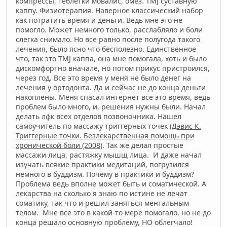
компрессы, теблетки мовалис, омез. TMJ суставную
каппу. Физиотерапия. Наверное классический набор
как потратить время и деньги. Ведь мне это не
помогло. Может немного только, расслабляло и боли
слегка снимало. Но все равно после полугода такого
лечения, было ясно что бесполезно. Единственное
что, так это TMJ каппа, она мне помогала, хоть и было
дискомфортно вначале, но потом прикус пристроился,
через год. Все это время у меня не было денег на
лечения у ортодонта. Да и сейчас не до конца деньги
накоплены. Меня спасал интернет все это время, ведь
проблем было много, и, решения нужны были. Начал
делать лфк всех отделов позвоночника. Нашел
самоучитель по массажу триггерных точек
(Дэвис К.
Триггерные точки. Безлекарственная помощь при
хронической боли (2008)
. Так же делал простые
массажи лица, растяжку мышщ лица. И даже начал
изучать всякие практики медитаций, погрузился
немного в буддизм. Почему в практики и буддизм?
Проблема ведь вполне может быть и соматической. А
лекарства на сколько я знаю по истине не лечат
соматику, так что и решил заняться ментальным
телом. Мне все это в какой-то мере помогало, но не до
конца решало основную проблему, НО облегчало!