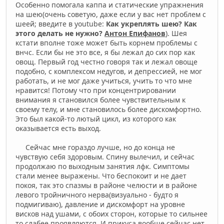
Особенно помогала каппа и статические упражнения
на шею(очень советую, даже если у вас нет проблем с
шеей; введите в youtube:
Как укреплять шею? Как
этого делать не нужно?
Антон Епифанов
). Шея
кстати вполне тоже может быть корнем проблемы с
внчс. Если бы не это все, я бы лежал до сих пор как
овощ. Первый год честно говоря так и лежал овоще
подобно, с комплексом недугов, и депрессией, не мог
работать, и не мог даже учиться, учить то что мне
нравится! Потому что при концентрировании
внимания я становился более чувствительным к
своему телу, и мне становилось более дискомфортно.
Это был какой-то лютый цикл, из которого как
оказывается есть выход.
Сейчас мне гораздо лучше, но до конца не
чувствую себя здоровым. Спину вылечил, и сейчас
продолжаю по выходным занятия лфк. Симптомы
стали менее выражены. Что беспокоит и не дает
покоя, так это спазмы в районе челюсти и в районе
левого тройничного нерва(визуально - будто я
подмигиваю), давление и дискомфорт на уровне
висков над ушами, с обоих сторон, которые то сильнее
то слабее проявляются. И прикуса вообще сейчас нет,