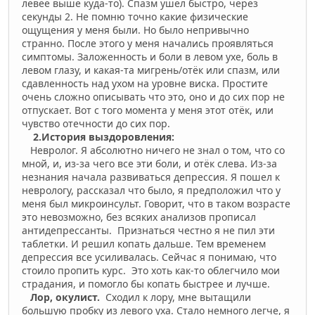
левее выше куда-то). Спазм ушел быстро, через
секунды 2. Не помню точно какие физические
ощущения у меня были. Но было непривычно
странно. После этого у меня начались проявляться
симптомы. Заложенность и боли в левом ухе, боль в
левом глазу, и какая-та мигрень/отёк или спазм, или
сдавленность над ухом на уровне виска. Простите
очень сложно описывать что это, оно и до сих пор не
отпускает. Вот с того момента у меня этот отёк, или
чувство отечности до сих пор.
2.История выздоровления:
Невролог. Я абсолютно ничего не знал о том, что со
мной, и, из-за чего все эти боли, и отёк слева. Из-за
незнания начала развиваться депрессия. Я пошел к
неврологу, рассказал что было, я предположил что у
меня был микроинсульт. Говорит, что в таком возрасте
это невозможно, без всяких анализов прописал
антидепрессанты. Признаться честно я не пил эти
таблетки. И решил копать дальше. Тем временем
депрессия все усиливалась. Сейчас я понимаю, что
стоило пропить курс. Это хоть как-то облегчило мои
страдания, и помогло бы копать быстрее и лучше.
Лор, окулист.
Сходил к лору, мне вытащили
большую пробку из левого уха. Стало немного легче, я