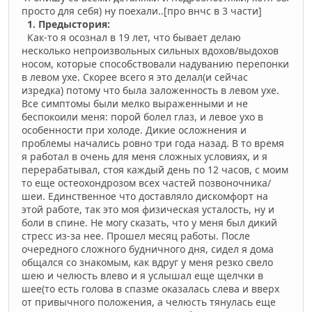
просто для себя) ну поехали..[про внчс в 3 части]
1. Предыстория:
Как-то я осознал в 19 лет, что бывает делаю
несколько непроизвольных сильных вдохов/выдохов
носом, которые способствовали надуванию перепонки
в левом ухе. Скорее всего я это делал(и сейчас
изредка) потому что была заложенность в левом ухе.
Все симптомы были мелко выраженными и не
беспокоили меня: порой болел глаз, и левое ухо в
особенности при холоде. Дикие осложнения и
проблемы начались ровно три года назад. В то время
я работал в очень для меня сложных условиях, и я
перерабатывал, стоя каждый день по 12 часов, с моим
то еще остеохондрозом всех частей позвоночника/
шеи. Единственное что доставляло дискомфорт на
этой работе, так это моя физическая усталость, ну и
боли в спине. Не могу сказать, что у меня был дикий
стресс из-за нее. Прошел месяц работы. После
очередного сложного будничного дня, сидел я дома
общался со знакомым, как вдруг у меня резко свело
шею и челюсть влево и я услышал еще щелчки в
шее(то есть голова в спазме оказалась слева и вверх
от привычного положения, а челюсть тянулась еще