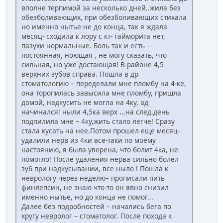
вполне терпимой за несколько дней..жила без
обезболивающих, при обезболивающих стихала
но именно нытье не до конца, так я ждала
месяц- сходила к лору с кт- гайморита нет,
пазухи нормальные. Боль так и есть –
постоянная, ноющая , не могу сказать, что
сильная, но уже достающая! В районе 4,5
верхних зубов справа. Пошла в др
стоматологию – переделали мне пломбу на 4-ке,
она торопилась завысила мне пломбу, пришла
домой, надкусить не могла на 4ку, ад
начинался! ныли 4,5ка верх ...на след.день
подпилила мне – 4ку,жить стало легче! Сразу
стала кусать на нее.Потом прошел еще месяц-
удалили нерв из 4ки все-таки по моему
настоянию, я была уверена, что болит 4ка, не
помогло! После удаления нерва сильно болел
зуб при надкусывании, все ныло ! Пошла к
неврологу через неделю– прописали пить
финлепсин, не знаю что-то он явно снизил
именно нытье, но до конца не помог...
Далее без подробностей – начались бега по
кругу невролог – стоматолог. После похода к