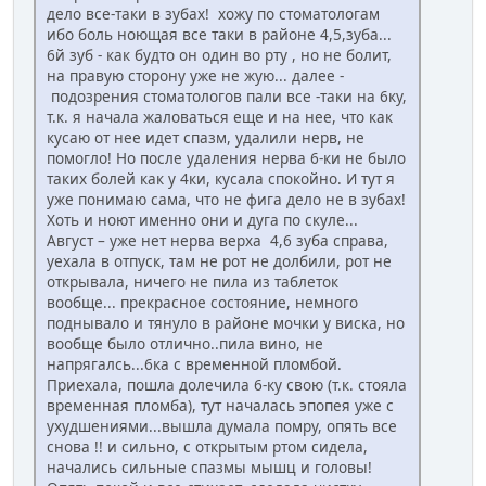
дело все-таки в зубах! хожу по стоматологам
ибо боль ноющая все таки в районе 4,5,зуба...
6й зуб - как будто он один во рту , но не болит,
на правую сторону уже не жую... далее -
подозрения стоматологов пали все -таки на 6ку,
т.к. я начала жаловаться еще и на нее, что как
кусаю от нее идет спазм, удалили нерв, не
помогло! Но после удаления нерва 6-ки не было
таких болей как у 4ки, кусала спокойно. И тут я
уже понимаю сама, что не фига дело не в зубах!
Хоть и ноют именно они и дуга по скуле...
Август – уже нет нерва верха 4,6 зуба справа,
уехала в отпуск, там не рот не долбили, рот не
открывала, ничего не пила из таблеток
вообще... прекрасное состояние, немного
поднывало и тянуло в районе мочки у виска, но
вообще было отлично..пила вино, не
напрягалсь...6ка с временной пломбой.
Приехала, пошла долечила 6-ку свою (т.к. стояла
временная пломба), тут началась эпопея уже с
ухудшениями...вышла думала помру, опять все
снова !! и сильно, с открытым ртом сидела,
начались сильные спазмы мышц и головы!