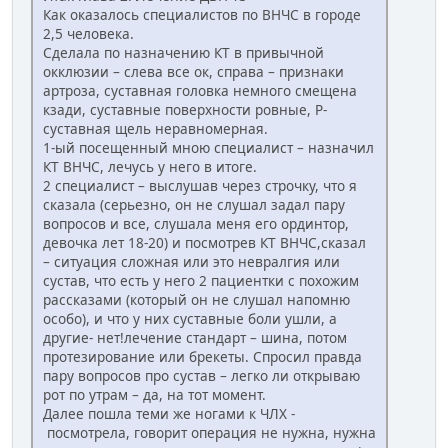
Как оказалось специалистов по ВНЧС в городе
2,5 человека.
Сделала по назначению КТ в привычной
окклюзии – слева все ок, справа – признаки
артроза, суставная головка немного смещена
кзади, суставные поверхности ровные, Р-
суставная щель неравномерная.
1-ый посещенный мною специалист – назначил
КТ ВНЧС, лечусь у него в итоге.
2 специалист – выслушав через строчку, что я
сказала (серьезно, он не слушал задал пару
вопросов и все, слушала меня его ординтор,
девочка лет 18-20) и посмотрев КТ ВНЧС,сказал
– ситуация сложная или это невралгия или
сустав, что есть у него 2 пациентки с похожим
рассказами (который он не слушал напомню
особо), и что у них суставные боли ушли, а
другие- нет!лечение стандарт – шина, потом
протезирование или брекеты. Спросил правда
пару вопросов про сустав – легко ли открываю
рот по утрам – да, на тот момент.
Далее пошла теми же ногами к ЧЛХ -
посмотрела, говорит операция не нужна, нужна