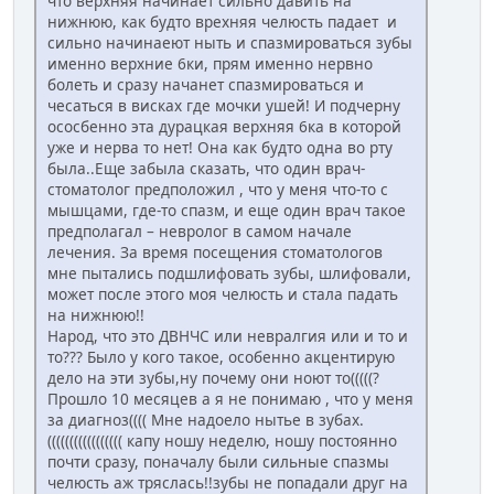
что верхняя начинает сильно давить на
нижнюю, как будто врехняя челюсть падает и
сильно начинаеют ныть и спазмироваться зубы
именно верхние 6ки, прям именно нервно
болеть и сразу начанет спазмироваться и
чесаться в висках где мочки ушей! И подчерну
ососбенно эта дурацкая верхняя 6ка в которой
уже и нерва то нет! Она как будто одна во рту
была..Еще забыла сказать, что один врач-
стоматолог предположил , что у меня что-то с
мышцами, где-то спазм, и еще один врач такое
предполагал – невролог в самом начале
лечения. За время посещения стоматологов
мне пытались подшлифовать зубы, шлифовали,
может после этого моя челюсть и стала падать
на нижнюю!!
Народ, что это ДВНЧС или невралгия или и то и
то??? Было у кого такое, особенно акцентирую
дело на эти зубы,ну почему они ноют то(((((?
Прошло 10 месяцев а я не понимаю , что у меня
за диагноз(((( Мне надоело нытье в зубах.
((((((((((((((((( капу ношу неделю, ношу постоянно
почти сразу, поначалу были сильные спазмы
челюсть аж тряслась!!зубы не попадали друг на