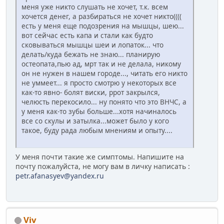
меня уже никто слушать не хочет, т.к. всем
хочется денег, а разбираться не хочет никто((((
есть у меня еще подозрения на мышцы, шею...
вот сейчас есть капа и стали как будто
сковываться мышцы шеи и лопаток... что
делать/куда бежать не знаю... планирую
остеопата,пью ад, мрт так и не делала, никому
он не нужен в нашем городе..., читать его никто
не уммеет... я просто смотрю у некоторых все
как-то явно- болят виски, ррот закрылся,
челюсть перекосило... ну понято что это ВНЧС, а
у меня как-то зубы больше...хотя начиналось
все со скулы и затылка...может было у кого
такое, буду рада любым мнениям и опыту....
У меня почти такие же симптомы. Напишите на
почту пожалуйста, не могу вам в личку написать :
petr.afanasyev@yandex.ru
Viv