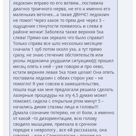
ледокоин вправо по его ветвям...поставила
диагноз троичного нерва, не его а именно его
маленьких веточек...а также ДВНЧС! ледокоин
не помог! Через какое то прям дня через 3 –
ощущения стянутости появилось и слева в
районе мочки! Заболела также верхняя 5ка
слева! Прямо как зеркало что было справа!!
Только справа все шло несколько месяцев-
сначала 1 зуб потом около уха, а тут прямо
сразу, не знаю стечение обстоятельств или
уколы ледокоина ухудшили ситуацию(((( прошел
месяц опять к ней – уже говорю и про лево,
кстати верхняя левая 5ка тоже целая! Она опять
поставила ледкоин с обеих сторон уже – не
помогло! Я уже совсем в замешательстве,
пошла еще как мне предлагали решила сделать
лазерные процедуры на эту 4,5 думаю может
поможет, сидела с открытым ртом минут 5 –
начались дикие спазмы лица и головы!!!
Думала сознание потеряю, не от боли, а именно
от какой –то дизориентации, всю голову
сводило мышцами, приехала в срочном
порядке к неврологу , все ей рассказала, она
говорит - иди к Стоматологам – похоже на