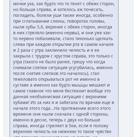
мочки уха, как будто что то тянет с обеих сторон,
но больше справа, и хотелось аж почесать,
погладить, болели уши также иногда, особенно
при сглатывании слюны, поворотах головы,
ныли зубы 5,6, верхние с обеих сторон, иногда
в них стреляло (именно нервы), и они уже как-
то нервно побаливали, стало тихонько щелкать
слева при каждом открытии рта в самом начале
и 2 раза с утра заклинило челюсть и я ее
закрыла с трудом с хрустом справа, это только с
утра (такого не было ранее, грешу что когда
снимали слепки ситуация усугубилась, именно
после снятия слепков это началось), стал
тяжеловато открываться рот не именно в
суставе а именно как будто мышцы мешают и
самое главное что меня беспокоит вообще это
данная необъянисмая ситуация с верхними
зубами! Из за них я и забегала по врачам еще в
начале этого года...На протяжении всего этого
времени они ныли сначала с одной стороны,
именно в десне, теперь с двух но больше
справа, иногда стреляет в 5ки, если я положу
верхнюю челюсть на нижнюю то такое чувство