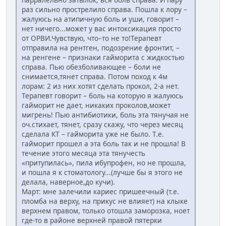
раз сильно прострелило справа. Пошла к лору –
жалуюсь на атипичную боль и уши, говорит –
нет ничего...может у вас интоксикация просто
от ОРВИ.Чувствую, что–то не то!Терапевт
отправила на рентген, подозрение фронтит, –
на ренгене – признаки гайморита с жидкостью
справа. Пью обезболивающее – боли не
снимается,тянет справа. Потом поход к 4м
лорам: 2 из них хотят сделать прокол, 2-а нет.
Терапевт говорит – боль на которую я жалуюсь
гайморит не дает, никаких проколов,может
мигрень! Пью антибиотики, боль эта тянучая не
оч.стихает, тянет, сразу скажу, что через месяц
сделала КТ – гайморита уже не было. Т.е.
гайморит прошел а эта боль так и не прошла! В
течение этого месяца эта тянучесть
«притупилась», пила ибупрофен, но не прошла,
и пошла я к стоматологу...(лучше бы я этого не
делала, наверное,до кучи).
Март: мне залечили кариес пришеечный (т.е.
пломба на верху, на прикус не влияет) на клыке
верхнем правом, только отошла заморозка, ноет
где-то в районе верхней правой пятерки