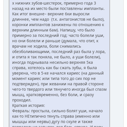
х нижних зубов-шестерок, примерно года 3
назад на их место были поставлены импланты.
Как итог внешне– верхние 6ки выросли
длиннее, чем надо (т.к. антагонистов не было),
коронки имплантов занижены по отношению к
верхним длинным 6ам). Напишу, что было
примерно за последний год: часто болели уши,
но они болели и раньше (думала, что отит, к
врачам не ходила, боли снимались
обезболивающими, последний раз была у лора,
и отита я так поняла, не было, а уши болели),
иногда поднывала несильно верхняя 5ка
справа, хотелось как бы сжать зубы, я была
уверена, что в 5-ке начался кариес (на данный
момент кариес или типа того до сих пор не
подтвержден), при жевании на правой стороне
чего-то твердого или тянучего иногда был спазм
мышц, кратковременно, без боли, и сразу
проходил.
Краткая история:
Февраль: простыла, сильно болят уши, начало
как-то НЕтипично тянуть справа (именно или
мышцы или нервы) дугу по скуле и также
парралельно затылок, вся боль справа. И пару