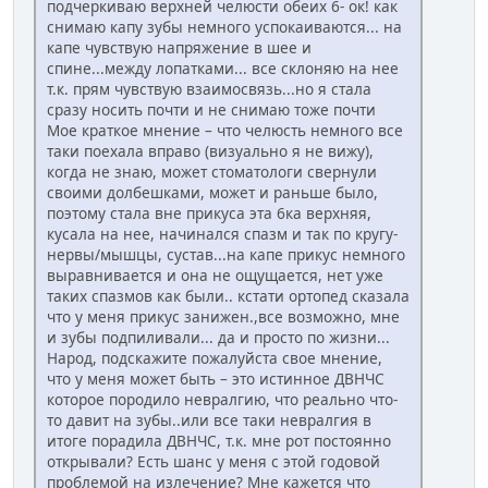
подчеркиваю верхней челюсти обеих 6- ок! как
снимаю капу зубы немного успокаиваются... на
капе чувствую напряжение в шее и
спине...между лопатками... все склоняю на нее
т.к. прям чувствую взаимосвязь...но я стала
сразу носить почти и не снимаю тоже почти
Мое краткое мнение – что челюсть немного все
таки поехала вправо (визуально я не вижу),
когда не знаю, может стоматологи свернули
своими долбешками, может и раньше было,
поэтому стала вне прикуса эта 6ка верхняя,
кусала на нее, начинался спазм и так по кругу-
нервы/мышцы, сустав...на капе прикус немного
выравнивается и она не ощущается, нет уже
таких спазмов как были.. кстати ортопед сказала
что у меня прикус занижен.,все возможно, мне
и зубы подпиливали... да и просто по жизни...
Народ, подскажите пожалуйста свое мнение,
что у меня может быть – это истинное ДВНЧС
которое породило невралгию, что реально что-
то давит на зубы..или все таки невралгия в
итоге порадила ДВНЧС, т.к. мне рот постоянно
открывали? Есть шанс у меня с этой годовой
проблемой на излечение? Мне кажется что