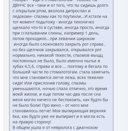
ДВНЧС все –таки и от того, что ты сидишь долго
с открытым ртом, вколола дипроспан и
ледокоин- спазмы как то поутихли...И кстати на
тот момент подытожу - иногда тихонечко
щелкало что-то в суставе, иногда просто, иногда
при сглатывании слюны, например 1 день,
потом проходило...при зевании широком
иногда было сложновато закрыть рот справа ,
но без щелчков закрывался, открывался рот
нормально, никакой тяжести, спазмов мыщц
постоянных не было, было именно нытье в
зубах 4,5,6, справа и все.... поэтому и бегала по
большей части по стомалотогам. стала замечать
что мне становится легче лежа, всех тяжелее
сидя! Или прислонив голову, спазмы
уменьшаются, ночью спала отлично, это время
моей жизни, и еще потом час-два после сна
меня могло ничего не беспокоить, как будто бы
не было боли! Про вино – от него мне
становилось легче! Моя выпирающая верхняя
6ка, как будто уже не выпирает и я могла есть
на правую сторону!
В общем ушла я от невролога с диагнозом