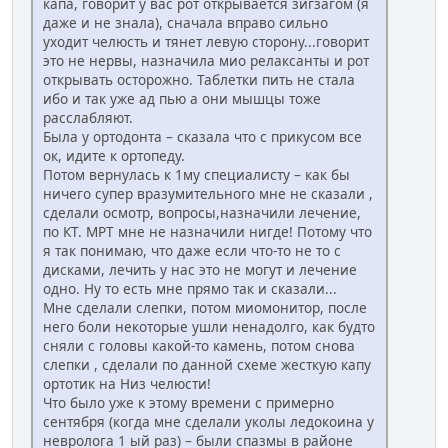
капа, говорит у вас рот открывается зигзагом (я
даже и не знала), сначала вправо сильно
уходит челюсть и тянет левую сторону...говорит
это не нервы, назначила мио релаксанты и рот
открывать осторожно. Таблетки пить не стала
ибо и так уже ад пью а они мышцы тоже
расслабляют.
Была у ортодонта – сказала что с прикусом все
ок, идите к ортопеду.
Потом вернулась к 1му специалисту – как бы
ничего супер вразумительного мне не сказали ,
сделали осмотр, вопросы,назначили лечение,
по КТ. МРТ мне не назначили нигде! Потому что
я так понимаю, что даже если что-то не то с
дисками, лечить у нас это не могут и лечение
одно. Ну то есть мне прямо так и сказали...
Мне сделали слепки, потом миомонитор, после
него боли некоторые ушли ненадолго, как будто
сняли с головы какой-то камень, потом снова
слепки , сделали по данной схеме жесткую капу
ортотик на Низ челюсти!
Что было уже к этому времени с примерно
сентября (когда мне сделали уколы ледокоина у
невролога 1 ый раз) – были спазмы в районе