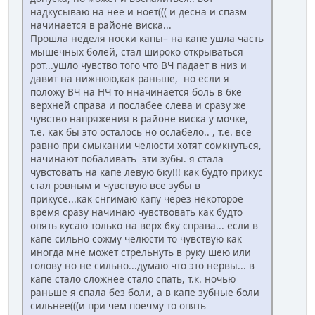
надкусываю на нее и ноет((( и десна и спазм
начинается в районе виска...
Прошла неделя носки капы– на капе ушла часть
мышечных болей, стал широко открываться
рот...ушло чувство того что ВЧ падает в низ и
давит на нижнюю,как раньше, но если я
положу ВЧ на НЧ то нначинается боль в 6ке
верхней справа и послабее слева и сразу же
чувство напряжения в районе виска у мочке,
т.е. как бы это осталось но ослабело.. , т.е. все
равно при смыкании челюсти хотят сомкнуться,
начинают побаливать эти зубы. я стала
чувстовать на капе левую 6ку!!! как будто прикус
стал ровным и чувствую все зубы в
прикусе...как снгимаю капу через некоторое
время сразу начинаю чувствовать как будто
опять кусаю только на верх 6ку справа... если в
капе сильно сожму челюсти то чувствую как
иногда мне может стрельнуть в руку шею или
голову но не сильно...думаю что это нервы... в
капе стало сложнее стало спать, т.к. ночью
раньше я спала без боли, а в капе зубные боли
сильнее(((и при чем поечму то опять