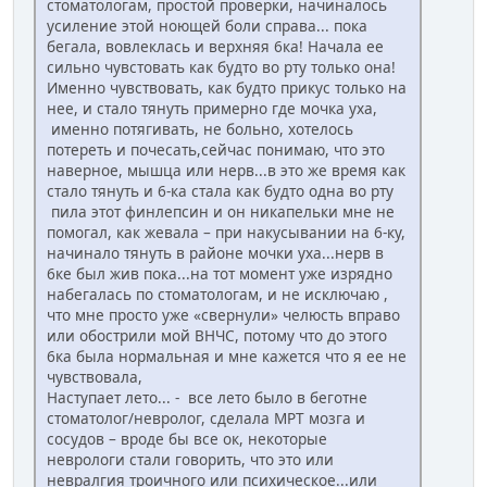
стоматологам, простой проверки, начиналось
усиление этой ноющей боли справа... пока
бегала, вовлеклась и верхняя 6ка! Начала ее
сильно чувстовать как будто во рту только она!
Именно чувствовать, как будто прикус только на
нее, и стало тянуть примерно где мочка уха,
именно потягивать, не больно, хотелось
потереть и почесать,сейчас понимаю, что это
наверное, мышца или нерв...в это же время как
стало тянуть и 6-ка стала как будто одна во рту
пила этот финлепсин и он никапельки мне не
помогал, как жевала – при накусывании на 6-ку,
начинало тянуть в районе мочки уха...нерв в
6ке был жив пока...на тот момент уже изрядно
набегалась по стоматологам, и не исключаю ,
что мне просто уже «свернули» челюсть вправо
или обострили мой ВНЧС, потому что до этого
6ка была нормальная и мне кажется что я ее не
чувствовала,
Наступает лето... - все лето было в беготне
стоматолог/невролог, сделала МРТ мозга и
сосудов – вроде бы все ок, некоторые
неврологи стали говорить, что это или
невралгия троичного или психическое...или