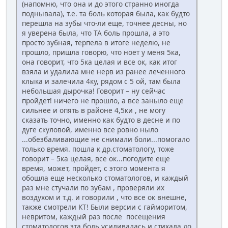
(напомню, что она и до этого странно иногда
поднывала), т.е. та боль которая была, как будто
перешла на зубы что-ли еще, точнее десны, но
я уверена была, что ТА боль прошла, а это
просто зубная, терпела в итоге неделю, не
прошло, пришла говорю, что ноет у меня 5ка,
она говорит, что 5ка целая и все ок, как итог
взяла и удалила мне нерв из ранее леченного
клыка и залечила 4ку, рядом с 5 ой, там была
небольшая дырочка! Говорит – ну сейчас
пройдет! ничего не прошло, а все заныло еще
сильнее и опять в районе 4,5ки , не могу
сказать точно, именно как будто в десне и по
дуге скуловой, именно все ровно ныло
...обезбаливающие не снимали боли...помогало
только время. пошла к др.стоматологу, тоже
говорит – 5ка целая, все ок...погодите еще
время, может, пройдет, с этого момента я
обошла еще несколько стоматологов, и каждый
раз мне стучали по зубам , проверяли их
воздухом и т.д. и говорили , что все ок внешне,
также смотрели КТ! Были версии с гайморитом,
невритом, каждый раз после посещения
стоматологов эта боль усиливалась и стихала до