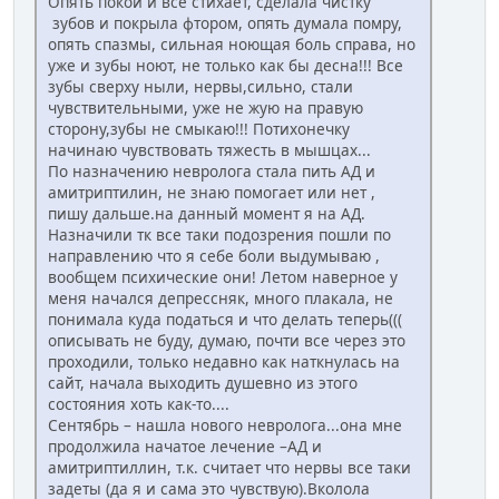
Опять покой и все стихает, сделала чистку
зубов и покрыла фтором, опять думала помру,
опять спазмы, сильная ноющая боль справа, но
уже и зубы ноют, не только как бы десна!!! Все
зубы сверху ныли, нервы,сильно, стали
чувствительными, уже не жую на правую
сторону,зубы не смыкаю!!! Потихонечку
начинаю чувствовать тяжесть в мышцах...
По назначению невролога стала пить АД и
амитриптилин, не знаю помогает или нет ,
пишу дальше.на данный момент я на АД.
Назначили тк все таки подозрения пошли по
направлению что я себе боли выдумываю ,
вообщем психические они! Летом наверное у
меня начался депрессняк, много плакала, не
понимала куда податься и что делать теперь(((
описывать не буду, думаю, почти все через это
проходили, только недавно как наткнулась на
сайт, начала выходить душевно из этого
состояния хоть как-то....
Сентябрь – нашла нового невролога...она мне
продолжила начатое лечение –АД и
амитриптиллин, т.к. считает что нервы все таки
задеты (да я и сама это чувствую).Вколола