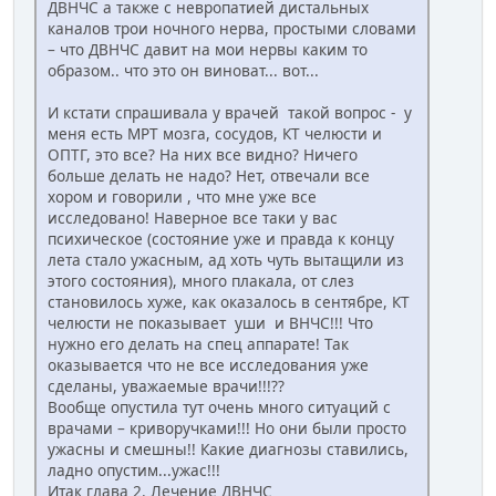
ДВНЧС а также с невропатией дистальных
каналов трои ночного нерва, простыми словами
– что ДВНЧС давит на мои нервы каким то
образом.. что это он виноват... вот...
И кстати спрашивала у врачей такой вопрос - у
меня есть МРТ мозга, сосудов, КТ челюсти и
ОПТГ, это все? На них все видно? Ничего
больше делать не надо? Нет, отвечали все
хором и говорили , что мне уже все
исследовано! Наверное все таки у вас
психическое (состояние уже и правда к концу
лета стало ужасным, ад хоть чуть вытащили из
этого состояния), много плакала, от слез
становилось хуже, как оказалось в сентябре, КТ
челюсти не показывает уши и ВНЧС!!! Что
нужно его делать на спец аппарате! Так
оказывается что не все исследования уже
сделаны, уважаемые врачи!!!??
Вообще опустила тут очень много ситуаций с
врачами – криворучками!!! Но они были просто
ужасны и смешны!! Какие диагнозы ставились,
ладно опустим...ужас!!!
Итак глава 2. Лечение ДВНЧС