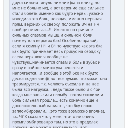
друга сильно тянуло нижние (капа внизу, но
мне не больно их), а вот верхние еще сильнее
стали болеть именно как будто нервы, ужасно
изводила эта боль, ноющая, именно нервная
прям, верхних 6к сверху, положить ВЧ на НЧ
вообще не могла...!!! Именно по причине
сильных спазмов мышц и сильной боли
почему то в верхних 6ах! Особенно правой,
если я сомкну НЧ и ВЧ то чувствую как эта 6ка
как будто принимает весь прикус на себя,6ку
слева верхнюю я вообще не
чувствую..начинается спазм и боль в зубах и
сразу в районе мочки уха чешется и
напрягается...и вообще в этой 6ке как будто
десна поднывает((( вот все думаю что может она
травмируется, т.к. челюсть съехала и на нее
была вся нагрузка... ведь также было и с 4ой
когда мне завысили пломбу...потом спилили и
боль сильная прошла... есть конечно еще и
дополнительный вариант , что 6ку плохо
запломбировали....(это тоже возможно вполне),
т.к. ЧЛХ сказал что у меня что-то не очень
промпломбированро там, но это в пределах
допуска, но может и воспалиться.. вот