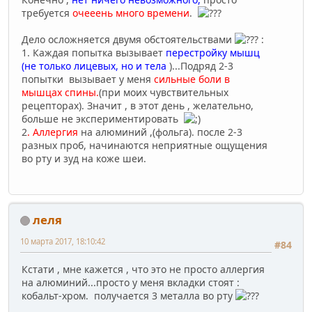
требуется
очееень много времени
.
Дело осложняется двумя обстоятельствами
:
1. Каждая попытка вызывает
перестройку мышц
(не только лицевых, но и тела
)...Подряд 2-3
попытки вызывает у меня
сильные боли в
мышцах спины.
(при моих чувствительных
рецепторах). Значит , в этот день , желательно,
больше не экспериментировать
2
. Аллергия
на алюминий ,(фольга). после 2-3
разных проб, начинаются неприятные ощущения
во рту и зуд на коже шеи.
леля
10 марта 2017, 18:10:42
#84
Кстати , мне кажется , что это не просто аллергия
на алюминий...просто у меня вкладки стоят :
кобальт-хром. получается 3 металла во рту