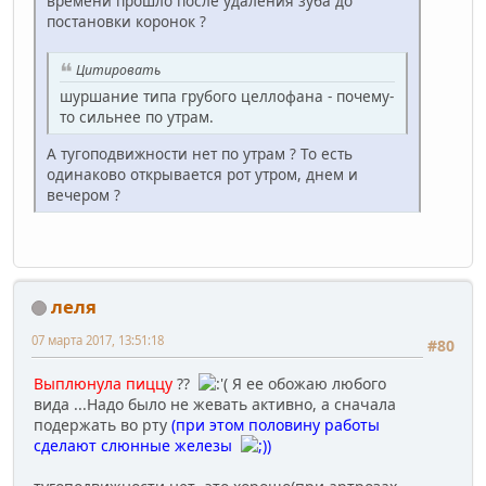
времени прошло после удаления зуба до
постановки коронок ?
Цитировать
шуршание типа грубого целлофана - почему-
то сильнее по утрам.
А тугоподвижности нет по утрам ? То есть
одинаково открывается рот утром, днем и
вечером ?
леля
07 марта 2017, 13:51:18
#80
Выплюнула пиццу
??
Я ее обожаю любого
вида ...Надо было не жевать активно, а сначала
подержать во рту
(при этом половину работы
сделают слюнные железы
)