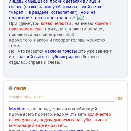
лицевых мышцах и прочих деталях в лице и
голове (позже напишу об этом на своей ветке
"череп.." в разделе "остеопатия") , но и на
положение тела в пространстве
.
При сдвинутой
влево челюсти
, начинаю
ходить с
наклоном влево
, при сдвиге челюсти вправо ,
появляется наклон вправо
Кроме того, наклон и поворот головы меняется
тоже...
Но , что касается
наклона головы
,это уже зависит
и от
разной высоты зубных рядов
в боковых
отделах , справа и слева.
леля
08 марта 2017, 14:13:53
#83
Marytane
, по поводу фольги и комбинаций..
Кроме всего прочего, надо учитывать
количество
слоев фольги , подкладываемых на зубы , число
комбинаций еще вырастет
...
Конечно ,
нет ничего невозможного,
просто