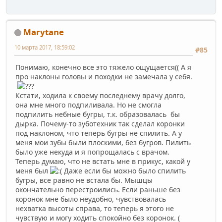
Marytane
10 марта 2017, 18:59:02
#85
Понимаю, конечно все это тяжело ощущается(( А я
про наклоны головы и походки не замечала у себя.
Кстати, ходила к своему последнему врачу долго,
она мне много подпиливала. Но не смогла
подпилить небные бугры, т.к. образовалась бы
дырка. Почему-то зуботехник так сделал коронки
под наклоном, что теперь бугры не спилить. А у
меня мои зубы были плоскими, без бугров. Пилить
было уже некуда и я попрощалась с врачом.
Теперь думаю, что не встать мне в прикус, какой у
меня был
Даже если бы можно было спилить
бугры, все равно не встала бы. Мышцы
окончательно перестроились. Если раньше без
коронок мне было неудобно, чувствовалась
нехватка высоты справа, то теперь я этого не
чувствую и могу ходить спокойно без коронок. (