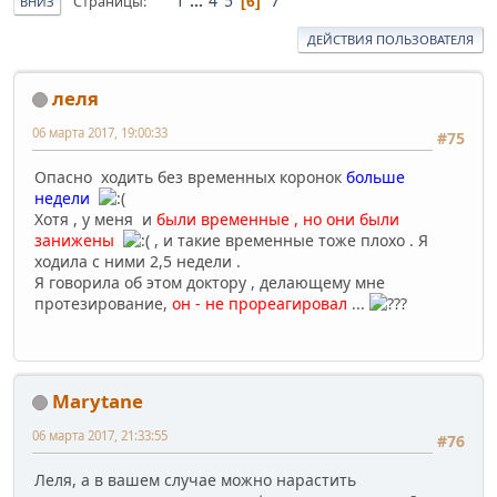
1
...
4
5
7
Страницы
6
ВНИЗ
ДЕЙСТВИЯ ПОЛЬЗОВАТЕЛЯ
леля
06 марта 2017, 19:00:33
#75
Опасно ходить без временных коронок
больше
недели
Хотя , у меня и
были временные , но они были
занижены
, и такие временные тоже плохо . Я
ходила с ними 2,5 недели .
Я говорила об этом доктору , делающему мне
протезирование,
он - не прореагировал
...
Marytane
06 марта 2017, 21:33:55
#76
Леля, а в вашем случае можно нарастить