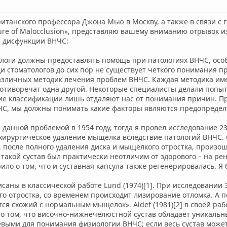
итанского профессора Джона Мью в Москву, а также в связи с
Cure of Malocclusion», представляю вашему вниманию отрывок 
 дисфункции ВНЧС:
ологи должны предоставлять помощь при патологиях ВНЧС, особ
 стоматологов до сих пор не существует четкого понимания п
зличных методик лечения проблем ВНЧС. Каждая методика име
отиворечат одна другой. Некоторые специалисты делали попы
такие классификации лишь отдаляют нас от понимания причин.
ЧС, мы должны понимать какие факторы являются предопреде
 данной проблемой в 1954 году, тогда я провел исследование 23
 хирургическое удаление мыщелка вследствие патологий ВНЧС
их, после полного удаления диска и мыщелкого отростка, произ
е такой сустав был практически неотличим от здорового – на р
рило о том, что и суставная капсула также регенерировалась. Я
аны в классической работе Lund (1974)[1]. При исследовании 
 отростка, со временем происходит лизирование отломка. А п
ся схожий с нормальным мыщелок». Aldef (1981)[2] в своей раб
т о том, что височно-нижнечелюстной сустав обладает уникал
выми для понимания физиологии ВНЧС; если весь сустав може