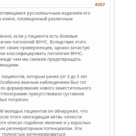
#207
 готовящимся русскоязычным изданием его
из книги, посвященный различным
енно, если у пациента есть болевые
ричин патологий ВНЧС. Вследствие этого
ет своих приверженцев, однако зачастую
тки классифицировать патологии ВНЧС,
 Прежде чем мы сможем предотвращать
ляющими.
 пациентов, которым ранее (от 3 до 5 лет
. Особенно важным наблюдением был тот
ошло формирование нового заместительного
ентгенограмме присутствовало суставное
 был потрясен.
38 молодых пациентов он обнаружил, что
осле этого «восходящая ветвь челюсти
оте описал подобное явление и у взрослых
ьным регенераторным потенциалом. Эти
т полностью регенерироваться