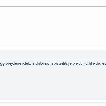
regg-breyden-molekula-dnk-mozhet-istselitsya-pri-pomoshhi-chuvs