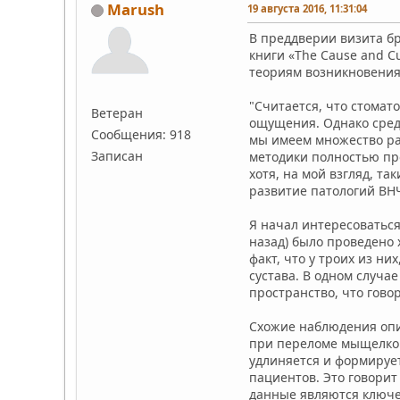
Marush
19 августа 2016, 11:31:04
В преддверии визита бр
книги «The Cause and 
теориям возникновения
"Считается, что стомат
Ветеран
ощущения. Однако среди
Сообщения: 918
мы имеем множество ра
Записан
методики полностью пр
хотя, на мой взгляд, 
развитие патологий ВН
Я начал интересоваться
назад) было проведено
факт, что у троих из н
сустава. В одном случа
пространство, что гово
Схожие наблюдения опис
при переломе мыщелкого
удлиняется и формирует
пациентов. Это говори
данные являются ключе