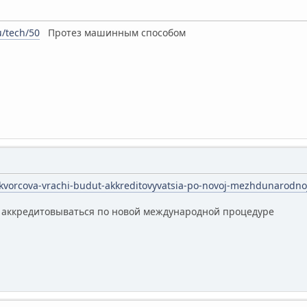
u/tech/50
Протез машинным способом
/skvorcova-vrachi-budut-akkreditovyvatsia-po-novoj-mezhdunarodn
т аккредитовываться по новой международной процедуре