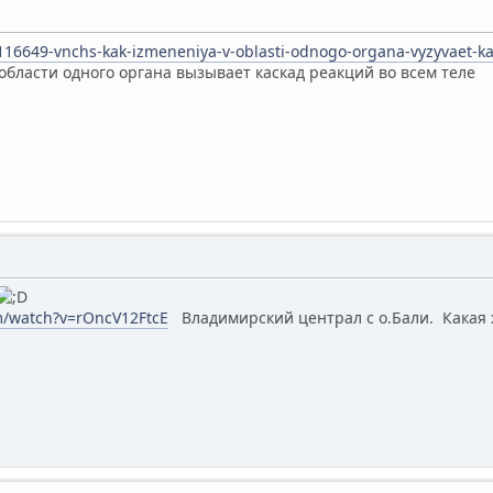
s/116649-vnchs-kak-izmeneniya-v-oblasti-odnogo-organa-vyzyvaet-ka
области одного органа вызывает каскад реакций во всем теле
m/watch?v=rOncV12FtcE
Владимирский централ с о.Бали. Какая 