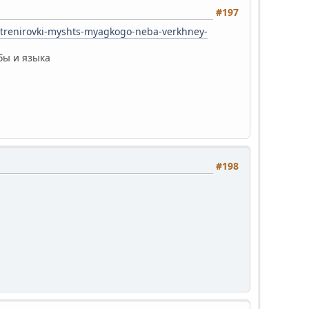
#197
a-trenirovki-myshts-myagkogo-neba-verkhney-
бы и языка
#198