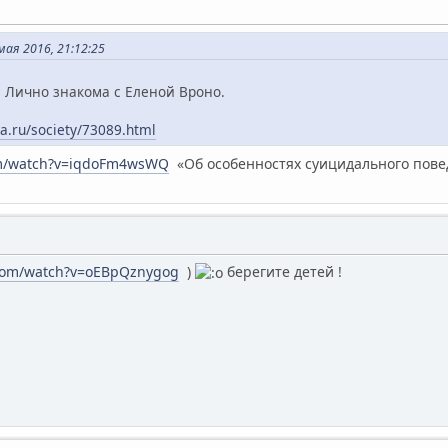
ая 2016, 21:12:25
!! Лично знакома с Еленой Вроно.
a.ru/society/73089.html
om/watch?v=iqdoFm4wsWQ
«Об особенностях суицидального пове
.com/watch?v=oEBpQznygog
)
берегите детей !