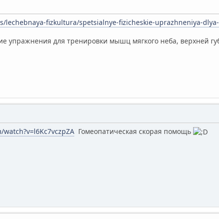
s/lechebnaya-fizkultura/spetsialnye-fizicheskie-uprazhneniya-dly
е упражнения для тренировки мышц мягкого неба, верхней гу
m/watch?v=l6Kc7vczpZA
Гомеопатическая скорая помощь