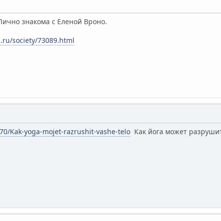
! Лично знакома с Еленой Вроно.
.ru/society/73089.html
670/Kak-yoga-mojet-razrushit-vashe-telo
Как йога может разруши