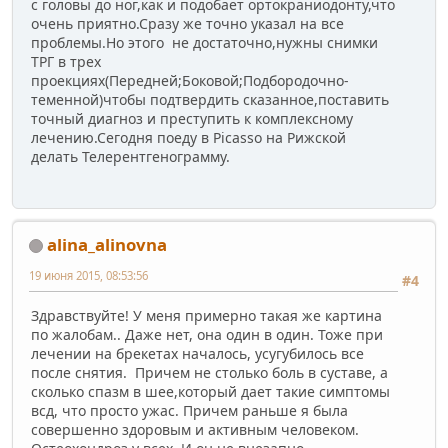
с головы до ног,как и подобает ортокраниодонту,что
очень приятно.Сразу же точно указал на все
проблемы.Но этого не достаточно,нужны снимки
ТРГ в трех
проекциях(Передней;Боковой;Подбородочно-
теменной)чтобы подтвердить сказанное,поставить
точный диагноз и преступить к комплексному
лечению.Сегодня поеду в Picasso на Рижской
делать Телерентгенограмму.
alina_alinovna
19 июня 2015, 08:53:56
#4
Здравствуйте! У меня примерно такая же картина
по жалобам.. Даже нет, она один в один. Тоже при
лечении на брекетах началось, усугубилось все
после снятия. Причем не столько боль в суставе, а
сколько спазм в шее,который дает такие симптомы
всд, что просто ужас. Причем раньше я была
совершенно здоровым и активным человеком.