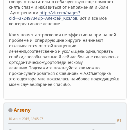
говоря отвратительно себя чувствую еще помогает
снять спазм и избавиться от напряжения и боли
Аутотренинги
http://vk.com/pages?
oid=-37249734&p=Алексей_Козлов
. Вот и все мое
консервативное лечение.
Как я понял артроскопия не эффективна при нашей
проблеме и оперирующие хирурги начинают
отказываются от этой концепции
лечения,соответсвенно и уколы,цель одна,порвать
спайки,способы разные.Я сейчас больше склоняюсь к
ортодонтическому,ортопедическому
лечению.Подскажите пожалуйста как можно
проконсультироваться с Савиновым.А.О?методика
этого доктора мне показалась наиболее подходящей,в
моем случае.Заранее спасибо.
Arseny
10 июня 2015, 18:05:27
#1