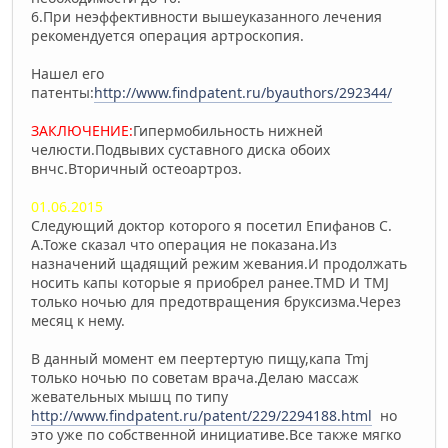
6.При неэффективности вышеуказанного лечения
рекомендуетcя операция артроскопия.
Нашел его
патенты:
http://www.findpatent.ru/byauthors/292344/
ЗАКЛЮЧЕНИЕ:
Гипермобильность нижней
челюсти.Подвывих суставного диска обоих
внчс.Вторичный остеоартроз.
01.06.2015
Следующий доктор которого я посетил Епифанов С.
А.Тоже сказал что операция не показана.Из
назначений щадящий режим жевания.И продолжать
носить капы которые я приобрел ранее.TMD И TMJ
только ночью для предотвращения бруксизма.Через
месяц к нему.
В данный момент ем пеертертую пищу,капа Tmj
только ночью по советам врача.Делаю массаж
жевательных мышц по типу
http://www.findpatent.ru/patent/229/2294188.html
но
это уже по собственной инициативе.Все также мягко