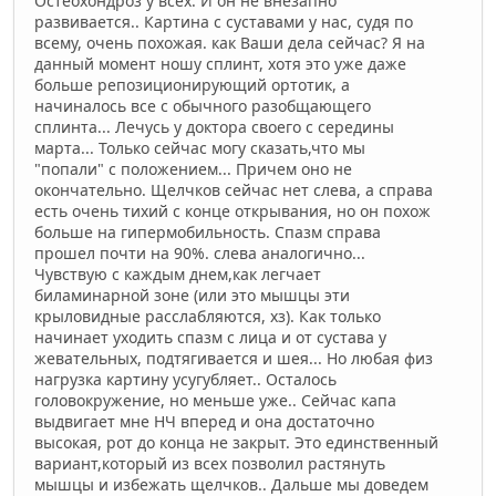
Остеохондроз у всех. И он не внезапно
развивается.. Картина с суставами у нас, судя по
всему, очень похожая. как Ваши дела сейчас? Я на
данный момент ношу сплинт, хотя это уже даже
больше репозиционирующий ортотик, а
начиналось все с обычного разобщающего
сплинта... Лечусь у доктора своего с середины
марта... Только сейчас могу сказать,что мы
"попали" с положением... Причем оно не
окончательно. Щелчков сейчас нет слева, а справа
есть очень тихий с конце открывания, но он похож
больше на гипермобильность. Спазм справа
прошел почти на 90%. слева аналогично...
Чувствую с каждым днем,как легчает
биламинарной зоне (или это мышцы эти
крыловидные расслабляются, хз). Как только
начинает уходить спазм с лица и от сустава у
жевательных, подтягивается и шея... Но любая физ
нагрузка картину усугубляет.. Осталось
головокружение, но меньше уже.. Сейчас капа
выдвигает мне НЧ вперед и она достаточно
высокая, рот до конца не закрыт. Это единственный
вариант,который из всех позволил растянуть
мышцы и избежать щелчков.. Дальше мы доведем