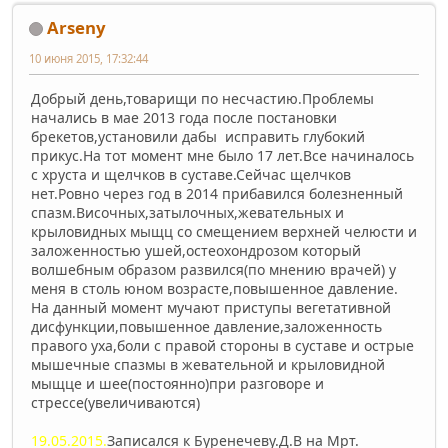
Arseny
10 июня 2015, 17:32:44
Добрый день,товарищи по несчастию.Проблемы
начались в мае 2013 года после постановки
брекетов,установили дабы исправить глубокий
прикус.На тот момент мне было 17 лет.Все начиналось
с хруста и щелчков в суставе.Сейчас щелчков
нет.Ровно через год в 2014 прибавился болезненный
спазм.Височных,затылочных,жевательных и
крыловидных мыщц со смещением верхней челюсти и
заложенностью ушей,остеохондрозом который
волшебным образом развился(по мнению врачей) у
меня в столь юном возрасте,повышенное давление.
На данный момент мучают приступы вегетативной
дисфункции,повышенное давление,заложенность
правого уха,боли с правой стороны в суставе и острые
мышечные спазмы в жевательной и крыловидной
мыщце и шее(постоянно)при разговоре и
стрессе(увеличиваются)
19.05.2015.
Записался к Буренечеву.Д.В на Мрт.