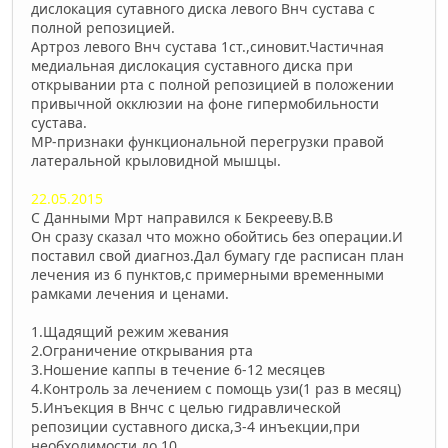
дислокация сутавного диска левого Внч сустава с
полной репозицией.
Артроз левого Внч сустава 1ст.,синовит.Частичная
медиальная дислокация суставного диска при
открывании рта с полной репозицией в положении
привычной окклюзии на фоне гипермобильности
сустава.
MP-признаки функциональной перегрузки правой
латеральной крыловидной мышцы.
22.05.2015
С Данными Мрт направился к Бекрееву.В.В
Он сразу сказал что можно обойтись без операции.И
поставил свой диагноз.Дал бумагу где расписан план
лечения из 6 пунктов,c примерными временными
рамками лечения и ценами.
1.Щадящий режим жевания
2.Ограничение открывания рта
3.Ношение каппы в течение 6-12 месяцев
4.Контроль за лечением с помощь узи(1 раз в месяц)
5.Инъекция в Внчс с целью гидравлической
репозиции суставного диска,3-4 инъекции,при
необходимости до 10.