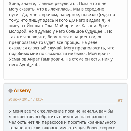
Зина, знаете, главное результат... Пока что я не
могу сказать, что вылечилась.. Мы в середине
пути. Да, мне с врачом, наверное, повезло (судя по
тому, что пишут здесь и кого ДО него видела я). Я
живу в г.Йошкар-Ола. Мой врач из Казани. Врач
молодой, но я думаю у него большое будущее... Но
так же я знаю,что, беря меня в пациентки, он
предполагал,что будет все проще.. На деле
оказался сложный случай. Могу предположить, что
подобных мне по сложности не было.. Мой врач -
Усманов Айрат Гамирович. На стоме он есть, ник у
него Ayrat_zub.
Arseny
20 июня 2015, 17:13:07
#7
У меня все так же,лечение пока не начал.А вам бы
я посоветовал обратить внимание на верхнюю
челюсть,нет ли перекосов и посетить краниального
терапевта если таковые имеются для более скорого