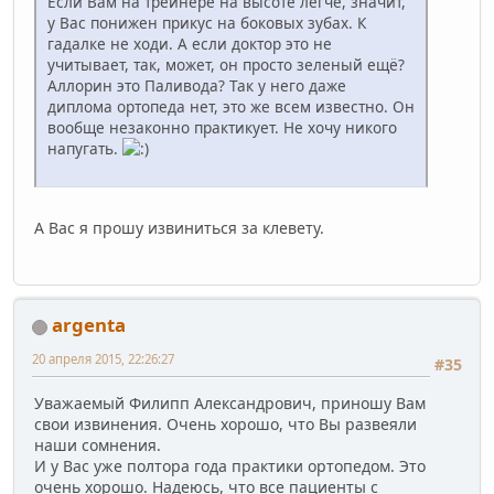
Если Вам на трейнере на высоте легче, значит,
у Вас понижен прикус на боковых зубах. К
гадалке не ходи. А если доктор это не
учитывает, так, может, он просто зеленый ещё?
Аллорин это Паливода? Так у него даже
диплома ортопеда нет, это же всем известно. Он
вообще незаконно практикует. Не хочу никого
напугать.
А Вас я прошу извиниться за клевету.
argenta
20 апреля 2015, 22:26:27
#35
Уважаемый Филипп Александрович, приношу Вам
свои извинения. Очень хорошо, что Вы развеяли
наши сомнения.
И у Вас уже полтора года практики ортопедом. Это
очень хорошо. Надеюсь, что все пациенты с