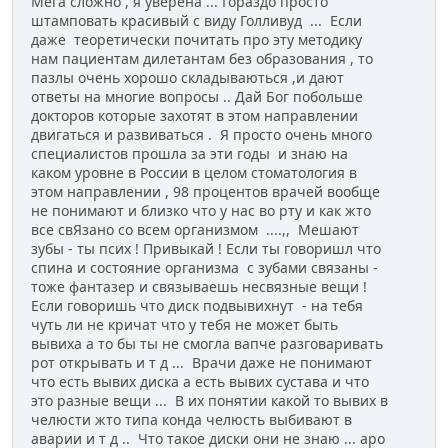
Мега сложно , я уверена ... Гораздо просто
штамповать красивый с виду Голливуд ... Если
даже теоретически почитать про эту методику
нам пациентам дилетантам без образования , то
пазлы очень хорошо складываються ,и дают
ответы на многие вопросы .. Дай Бог побольше
докторов которые захотят в этом направлении
двигаться и развиваться . Я просто очень много
специалистов прошла за эти годы и знаю на
каком уровне в России в целом стоматология в
этом направлении , 98 процентов врачей вообще
не понимают и близко что у нас во рту и как жто
все свЯзано со всем организмом ....,, Мешают
зубы - ты псих ! Привыкай ! Если ты говоришл что
спина и состояние организма с зубами связаны -
тоже фантазер и связываешь несвязные вещи !
Если говоришь что диск подвывихнут - на тебя
чуть ли не кричат что у тебя не может быть
вывиха а то бы ты не смогла вапче разговаривать
рот открывать и т д ... Врачи даже не понимают
что есть вывих диска а есть вывих сустава и что
это разные вещи ... В их понятии какой то вывих в
челюсти жто типа конда челюсть выбивают в
аварии и т д .. Что такое диски они не знаю ... аро