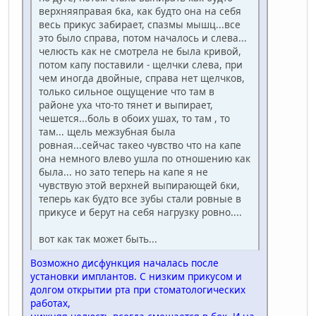
верхняяправая 6ка, как будто она на себя
весь прикус забирает, спазмы мышц...все
это было справа, потом началось и слева...
челюсть как не смотрела не была кривой,
потом капу поставили - щелчки слева, при
чем иногда двойные, справа нет щелчков,
только сильное ощущение что там в
районе уха что-то тянет и выпирает,
чешется...боль в обоих ушах, то там , то
там... щель межзубная была
ровная...сейчас такео чувство что на капе
она немного влево ушла по отношению как
была... но зато теперь на капе я не
чувствую этой верхней выпирающей 6ки,
теперь как будто все зубы стали ровные в
прикусе и берут на себя нагрузку ровно....
вот как так может быть...
Возможно дисфункция началась после
установки имплантов. С низким прикусом и
долгом открытии рта при стоматологических
работах,