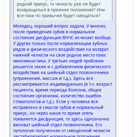
родной прикус, то челюсть уже не будет
возвращаться в прежнее положение? Или
все-таки по привычке будет смещаться?
Молодец, хороший вопрос задала. У многих,
после приведения зубов в нормальное
состояние дисфункция ВНЧС исчезает вообще.
У других только после нормализации зубных
рядов и физического воздействия на возврат
нижней челюсти на свое родное место плюс
миогимнастика. У третьих людей проблема
решается также и с добавлением физического
воздействия на шейный отдел позвоночника
(упражнения, массаж и т.д.). Здесь все
рассматривается индивидуально (в т.ч. возраст
пациента, время периода болезни, общее
состояние организма, количество ошибок
стоматологов и т.д.). Если у человека все
исправлено в смысле зубов и нормальный
прикус, но через какое-то время опять
появляется дисфункция, то здесь однозначно
виноват шейный отдел позвоночника. Его
патология полученная от смещенной челюсти
дестабилизирует нормальное положение