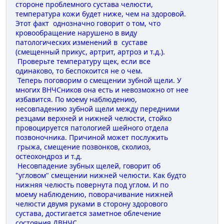
стороне проблемного сустава челюсти,
температура кожи будет ниже, чем на здоровой.
Этот факт однозначно говорит о том, что
кровообращение нарушено в виду
патологических изменений в суставе
(смещенный прикус, артрит, артроз и т.д.).
Проверьте температуру щек, если все
одинаково, то беспокоится не о чем.
Теперь поговорим о смещении зубной щели. У
многих ВНЧСников она есть и невозможно от нее
избавится. По моему наблюдению,
несовпадению зубной щели между передними
резцами верхней и нижней челюсти, стойко
провоцируется патологией шейного отдела
позвоночника. Причиной может послужить
грыжа, смещение позвонков, сколиоз,
остеохондроз и т.д.
Несовпадение зубных щелей, говорит об
"угловом" смещении нижней челюсти. Как будто
нижняя челюсть повернута под углом. И по
моему наблюдению, поворачивание нижней
челюсти двумя руками в сторону здорового
сустава, достигается заметное облечение
состояния ДВНЧС.