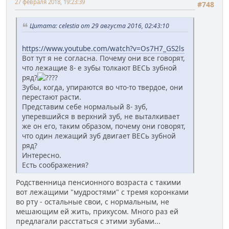
27 февраля 2018, 19:23:39
#748
Цитата: celestia от 29 августа 2016, 02:43:10
https://www.youtube.com/watch?v=Os7H7_GS2ls
Вот тут я не согласна. Почему они все говорят,
что лежащие 8- е зубы толкают ВЕСЬ зубной
ряд?
?
Зубы, когда, упираются во что-то твердое, они
перестают расти.
Представим себе нормальый 8- зуб,
уперевшийся в верхний зуб, не выталкивает
же он его, таким образом, почему они говорят,
что один лежащий зуб двигает ВЕСь зубной
ряд?
Интересно.
Есть соображения?
Родственница пенсионного возраста с такими
вот лежащими "мудростями" с тремя коронками
во рту - остальные свои, с нормальным, не
мешающим ей жить, прикусом. Много раз ей
предлагали расстаться с этими зубами...