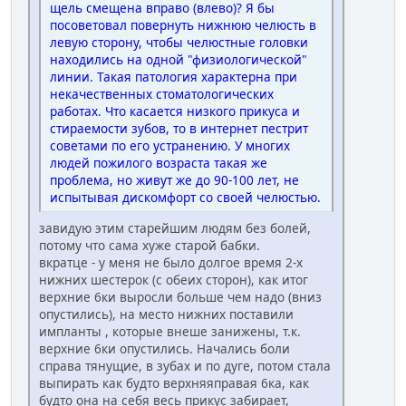
щель смещена вправо (влево)? Я бы
посоветовал повернуть нижнюю челюсть в
левую сторону, чтобы челюстные головки
находились на одной "физиологической"
линии. Такая патология характерна при
некачественных стоматологических
работах. Что касается низкого прикуса и
стираемости зубов, то в интернет пестрит
советами по его устранению. У многих
людей пожилого возраста такая же
проблема, но живут же до 90-100 лет, не
испытывая дискомфорт со своей челюстью.
завидую этим старейшим людям без болей,
потому что сама хуже старой бабки.
вкратце - у меня не было долгое время 2-х
нижних шестерок (с обеих сторон), как итог
верхние 6ки выросли больше чем надо (вниз
опустились), на место нижних поставили
импланты , которые внеше занижены, т.к.
верхние 6ки опустились. Начались боли
справа тянущие, в зубах и по дуге, потом стала
выпирать как будто верхняяправая 6ка, как
будто она на себя весь прикус забирает,