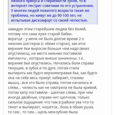
низкого прикуса и стираемости зубов, то в
интернет пестрит советами по его устранению.
У многих людей пожилого возраста такая же
проблема, но живут же до 90-100 лет, не
испытывая дискомфорт со своей челюстью.
завидую этим старейшим людям без болей,
потому что сама хуже старой бабки.
вкратце - у меня не было долгое время 2-х
нижних шестерок (с обеих сторон), как итог
верхние 6ки выросли больше чем надо (вниз
опустились), на место нижних поставили
импланты , которые внеше занижены, т.к.
верхние 6ки опустились. Начались боли справа
тянущие, в зубах и по дуге, потом стала
выпирать как будто верхняяправая 6ка, как будто
она на себя весь прикус забирает, спазмы
мышц...все это было справа, потом началось и
слева... челюсть как не смотрела не была кривой,
потом капу поставили - щелчки слева, при чем
иногда двойные, справа нет щелчков, только
сильное ощущение что там в районе уха что-то
тянет и выпирает, чешется...боль в обоих ушах,
то там , то там... щель межзубная была