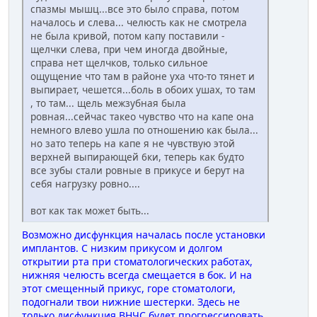
спазмы мышц...все это было справа, потом
началось и слева... челюсть как не смотрела
не была кривой, потом капу поставили -
щелчки слева, при чем иногда двойные,
справа нет щелчков, только сильное
ощущение что там в районе уха что-то тянет и
выпирает, чешется...боль в обоих ушах, то там
, то там... щель межзубная была
ровная...сейчас такео чувство что на капе она
немного влево ушла по отношению как была...
но зато теперь на капе я не чувствую этой
верхней выпирающей 6ки, теперь как будто
все зубы стали ровные в прикусе и берут на
себя нагрузку ровно....
вот как так может быть...
Возможно дисфункция началась после установки
имплантов. С низким прикусом и долгом
открытии рта при стоматологических работах,
нижняя челюсть всегда смещается в бок. И на
этот смещенный прикус, горе стоматологи,
подогнали твои нижние шестерки. Здесь не
только дисфункция ВНЧС будет прогрессировать,