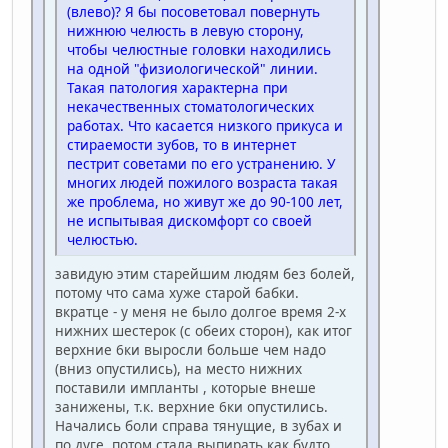
(влево)? Я бы посоветовал повернуть
нижнюю челюсть в левую сторону,
чтобы челюстные головки находились
на одной "физиологической" линии.
Такая патология характерна при
некачественных стоматологических
работах. Что касается низкого прикуса и
стираемости зубов, то в интернет
пестрит советами по его устранению. У
многих людей пожилого возраста такая
же проблема, но живут же до 90-100 лет,
не испытывая дискомфорт со своей
челюстью.
завидую этим старейшим людям без болей,
потому что сама хуже старой бабки.
вкратце - у меня не было долгое время 2-х
нижних шестерок (с обеих сторон), как итог
верхние 6ки выросли больше чем надо
(вниз опустились), на место нижних
поставили импланты , которые внеше
занижены, т.к. верхние 6ки опустились.
Начались боли справа тянущие, в зубах и
по дуге, потом стала выпирать как будто