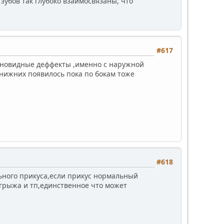
зубов так глубоко взаимосвязаны, что
#617
линовидные деффекты ,именно с наружной
 нижних появилось пока по бокам тоже
#618
льного прикуса,если прикус нормальный
 грыжа и тп,единственное что может