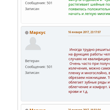
Сообщения: 501
растягивает шейные поз
Записан
появилась положительн
начать и легкую миогим
Маркус
16 января 2017, 23:17:07
:)Есть
Иногда трудно решиться
на функцию работы челю
случаях не квалифицир
Ветеран
Очень часто при получ
Сообщения: 501
излечения, можно самом
Записан
пленку и многослойно,
обрезаем ножницами. То
облегает зубные ряды и
облегчение и комфорт. 
крови и т.д.
21 января 2017, 16:51:04