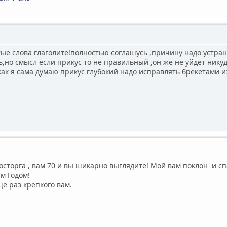
ые слова глаголите!полностью соглашусь ,причину надо устран
,но смысл если прикус то не правильный ,он же не уйдет нику
как я сама думаю прикус глубокий надо исправлять брекетами и
восторга , вам 70 и вы шикарно выглядите! Мой вам поклон и сп
м Годом!
щё раз крепкого вам.