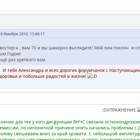
9 декабря 2016, 15:46:17
 восторга , вам 70 и вы шикарно выглядите! Мой вам поклон и с
ым Годом!
ещё раз крепкого вам.
 И тебя Александра и всех дорогих форумчанок с Наступающим 
Здоровья и побольше радостей в жизни!
ПРАЖНЕНИЕ
нение для тех у кого дисфункция ВНЧС связана остеохондрозом
е ремиссии, по непонятной причине опять начались проблемы с 
олову свешиваем вниз за край кровати. С небольшой амплитуд
ствуем, что шея немного удлинилась и опять начинаем раскач