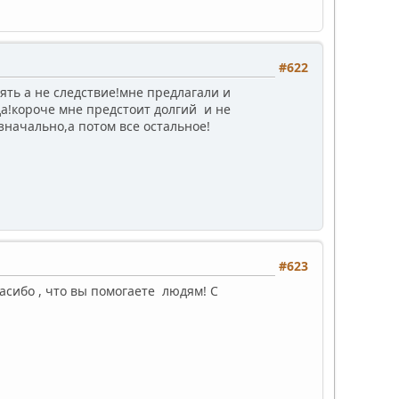
#622
ять а не следствие!мне предлагали и
да!короче мне предстоит долгий и не
значально,а потом все остальное!
#623
асибо , что вы помогаете людям! С