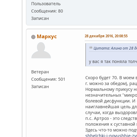
Пользователь
Сообщения: 80
Записан
Маркус
28 декабря 2016, 20:08:55
Цитата: Алина от 28 де
у вас я так поняла то
Ветеран
Скоро будет 70. В моем 
Сообщения: 501
г. можно за обедом), ра
Записан
Нормальному прикусу н
незначительных "микрот
болевой дисфункции. И 
наиглавнейшая цель дл
случаи, когда выздоро
п.с. Артроз - это след
положения к суставной 
Здесь что-то можно по
shhelchki-i-noyushhie-zv