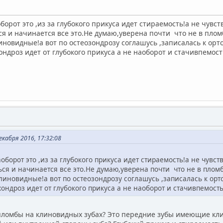
борот это ,из за глубокого прикуса идет стираемость!а не чувст
я и начинается все это.Не думаю,уверена почти что не в пломба
иновидные!а вот по остеозондрозу соглашусь ,записалась к орт
хондроз идет от глубокого прикуса а не наоборот и стачивпемос
кабря 2016, 17:32:08
оборот это ,из за глубокого прикуса идет стираемость!а не чувст
ься и начинается все это.Не думаю,уверена почти что не в пломба
линовидные!а вот по остеозондрозу соглашусь ,записалась к орт
хондроз идет от глубокого прикуса а не наоборот и стачивпемост
а пломбы на клиновидных зубах? Это передние зубы имеющие к