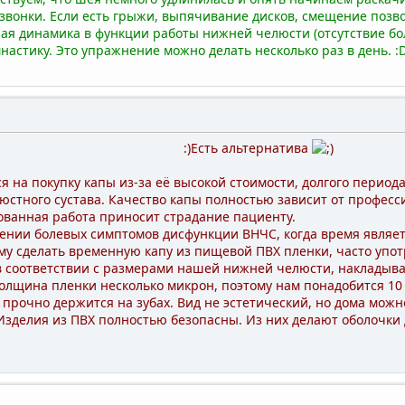
вонки. Если есть грыжи, выпячивание дисков, смещение позвон
ая динамика в функции работы нижней челюсти (отсутствие бо
настику. Это упражнение можно делать несколько раз в день. :D
 альтернатива
 на покупку капы из-за её высокой стоимости, долгого перио
стного сустава. Качество капы полностью зависит от професси
ованная работа приносит страдание пациенту.
ении болевых симптомов дисфункции ВНЧС, когда время являе
у сделать временную капу из пищевой ПВХ пленки, часто упот
 в соответствии с размерами нашей нижней челюсти, накладыв
лщина пленки несколько микрон, поэтому нам понадобится 10 
 прочно держится на зубах. Вид не эстетический, но дома можн
Изделия из ПВХ полностью безопасны. Из них делают оболочки 