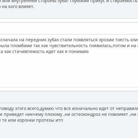
 или внутренней стороны зуба? Глубокий прикус и стираемость 
 на кого влияет.
,сначала на передних зубах стали появляться эрозии тоесть к
рыла пломбами так как чувствительность появилась,потом и на
 ,а как стачивпемость идет как я понимаю
оводу этого всего,думаю что все изначально идет от неправи
не приведет никчему плохому ,ни остеохондроз не повлияет ,ни
 те или коронки протезы итп