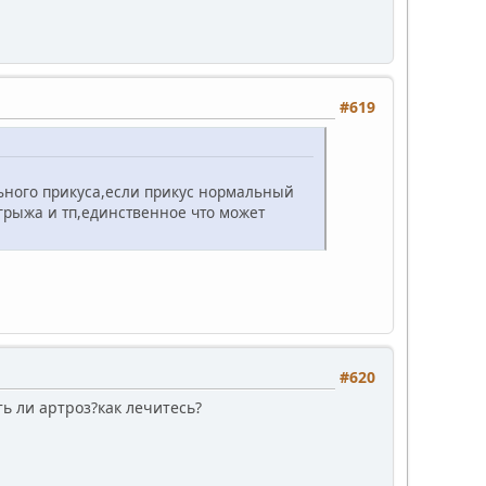
#619
льного прикуса,если прикус нормальный
 грыжа и тп,единственное что может
#620
ть ли артроз?как лечитесь?