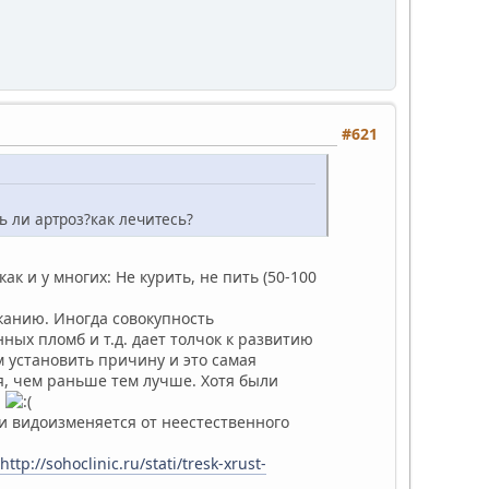
#621
ь ли артроз?как лечитесь?
ак и у многих: Не курить, не пить (50-100
канию. Иногда совокупность
ых пломб и т.д. дает толчок к развитию
 установить причину и это самая
, чем раньше тем лучше. Хотя были
.
 и видоизменяется от неестественного
http://sohoclinic.ru/stati/tresk-xrust-