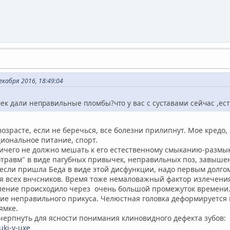
кабря 2016, 18:49:04
лчек дали неправильные пломбы?что у вас с суставами сейчас ,ест
возрасте, если не беречься, все болезни прилипнут. Мое кредо, к
циональное питание, спорт.
ичего не должно мешать к его естественному смыканию-размы
равм" в виде пагубных привычек, неправильных поз, завышенн
если пришла Беда в виде этой дисфункции, надо первым долгом
я всех внчсников. Время тоже немаловажный фактор излечения
вление происходило через очень большой промежуток времени
ствие неправильного прикуса. Челюстная головка деформируется
ямке.
дчерпнуть для ясности понимания клиновидного дефекта зубов:
uki-v-uxe