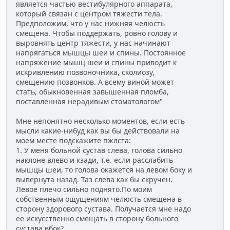
является частью вестибулярного аппарата,
который связан с центром тяжести тела.
Предположим, что у нас нижняя челюсть
смещена. Чтобы поддержать, ровно голову и
выровнять центр тяжести, у нас начинают
напрягаться мышцы шеи и спины. Постоянное
напряжение мышц шеи и спины приводит к
искривлению позвоночника, сколиозу,
смещению позвонков. А всему виной может
стать, обыкновенная завышенная пломба,
поставленная нерадивым стоматологом"
Мне непонятно несколько моментов, если есть
мысли какие-нибуд как вы бы действовали на
моем месте подскажите пжлста:
1. У меня больной сустав слева, голова сильно
наклоне влево и кзади, т.е. если расслабить
мышцы шеи, то голова окажется на левом боку и
вывернута назад. Таз слева как бы скручен.
Левое плечо сильно поднято.По моим
собственным ощущениям челюсть смещена в
сторону здорового сустава. Получается мне надо
ее искусственно смещать в сторону больного
сустава вбок?