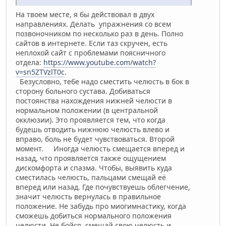
На твоем месте, я бы действовал в двух
направлениях. Делать упражнения со всем
позвоночником по несколько раз в день. Полно
сайтов в интернете. Если таз скручен, есть
неплохой сайт с проблемами поясничного
отдела:
https://www.youtube.com/watch?
v=sn5ZTVzlT0c
.
Безусловно, тебе надо сместить челюсть в бок в
сторону больного сустава. Добиваться
постоянства нахождения нижней челюсти в
нормальном положении (в центральной
окклюзии). Это проявляется тем, что когда
будешь отводить нижнюю челюсть влево и
вправо, боль не будет чувствоваться. Второй
момент. Иногда челюсть смещается вперед и
назад, что проявляется также ощущением
дискомфорта и спазма. Чтобы, выявить куда
сместилась челюсть, пальцами смещай её
вперед или назад. Где почувствуешь облегчение,
значит челюсть вернулась в правильное
положение. Не забудь про миогимнастику, когда
сможешь добиться нормального положения
челюсти. Не бойся, смещай свою челюсть и