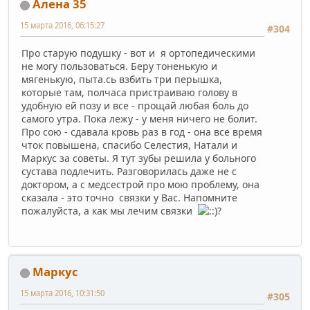
Алена 35
15 марта 2016, 06:15:27
#304
Про старую подушку - вот и я ортопедическими
не могу пользоваться. Беру тоненькую и
мягенькую, пыта.сь взбить три перышка,
которые там, полчаса пристраиваю голову в
удобную ей позу и все - прощай любая боль до
самого утра. Пока лежу - у меня ничего не болит.
Про сою - сдавала кровь раз в год - она все время
чток повышена, спасибо Селестия, Натали и
Маркус за советы. Я тут зубы решила у больного
сустава подлечить. Разговорилась даже не с
доктором, а с медсестрой про мою проблему, она
сказала - это точно связки у Вас. Напомните
пожалуйста, а как мы лечим связки
?
Маркус
15 марта 2016, 10:31:50
#305