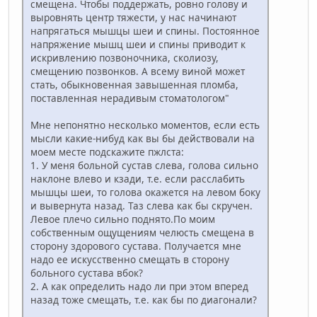
смещена. Чтобы поддержать, ровно голову и
выровнять центр тяжести, у нас начинают
напрягаться мышцы шеи и спины. Постоянное
напряжение мышц шеи и спины приводит к
искривлению позвоночника, сколиозу,
смещению позвонков. А всему виной может
стать, обыкновенная завышенная пломба,
поставленная нерадивым стоматологом"
Мне непонятно несколько моментов, если есть
мысли какие-нибуд как вы бы действовали на
моем месте подскажите пжлста:
1. У меня больной сустав слева, голова сильно
наклоне влево и кзади, т.е. если расслабить
мышцы шеи, то голова окажется на левом боку
и вывернута назад. Таз слева как бы скручен.
Левое плечо сильно поднято.По моим
собственным ощущениям челюсть смещена в
сторону здорового сустава. Получается мне
надо ее искусственно смещать в сторону
больного сустава вбок?
2. А как определить надо ли при этом вперед
назад тоже смещать, т.е. как бы по диагонали?