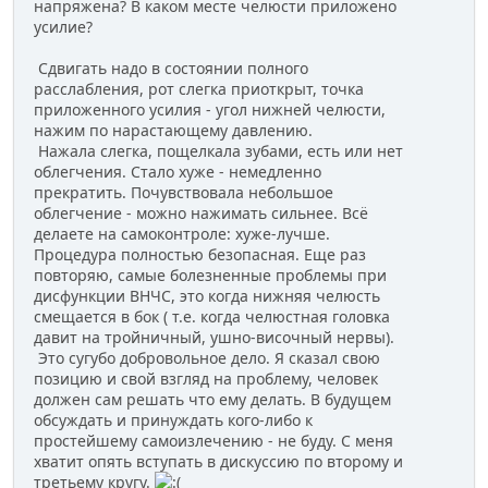
напряжена? В каком месте челюсти приложено
усилие?
Сдвигать надо в состоянии полного
расслабления, рот слегка приоткрыт, точка
приложенного усилия - угол нижней челюсти,
нажим по нарастающему давлению.
Нажала слегка, пощелкала зубами, есть или нет
облегчения. Стало хуже - немедленно
прекратить. Почувствовала небольшое
облегчение - можно нажимать сильнее. Всё
делаете на самоконтроле: хуже-лучше.
Процедура полностью безопасная. Еще раз
повторяю, самые болезненные проблемы при
дисфункции ВНЧС, это когда нижняя челюсть
смещается в бок ( т.е. когда челюстная головка
давит на тройничный, ушно-височный нервы).
Это сугубо добровольное дело. Я сказал свою
позицию и свой взгляд на проблему, человек
должен сам решать что ему делать. В будущем
обсуждать и принуждать кого-либо к
простейшему самоизлечению - не буду. С меня
хватит опять вступать в дискуссию по второму и
третьему кругу.