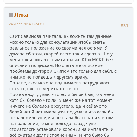
Лика
24 июля 2014, 06:49:50
#31
Сайт Савинова я читала. Выложить там данные
можно только для консультации,чтобы знать
реальное положение со своими челюстями. Я
думала об этом, скорей всего так и сделаю. Но у
меня как и писала снимки только КТ и МСКТ, без
описания по дискам. Но опять же описание
проблемы доктором Скипом это только для себя, с
ним же не пойдешь к другому врачу.
По капе, сколько она поднимает я затрудняюсь
сказать,как это мерить то точно.
Про вывих,я думаю что если бы он был,то у меня
хотя бы болело что ли. У меня же на тот момент
ничего не болело,не хрустело. Да и сейачс то
болей нет.Я вот вчера уже подумала что если бы
не заложило уши,и я не стала бы копаться в том
направлении,то мне полгода назад чудо-
стоматологи установили коронки на импланты,и
всё,считали долг исполненным. И что было бы