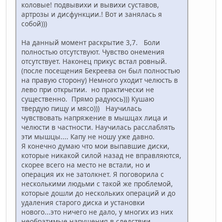
коловые! подвывихи и вывихи суставов,
артрозы и дисфункции.! Вот и занялась я
собой)))
На данный момент раскрытие 3,7. Боли
полностью отсутствуют. Чувство онемения
отсутствует. Наконец прикус встал ровный.
(после посещения Бекреева он был полностью
на правую сторону) Немного уходит челюсть в
лево при открытии. но практически не
существенно. Прямо радуюсь))) Кушаю
твердую пищу и мясо))) Научилась
чувствовать напряжение в мышцах лица и
челюсти в частности. Научилась расслаблять
эти мышцы.... Капу не ношу уже давно.
Я конечно думаю что мои выпавшие диски,
которые никакой силой назад не вправляются,
скорее всего на место не встали, но и
операция их не затолкнет. Я поговорила с
несколькими людьми с такой же проблемой,
которые дошли до нескольких операций и до
удаления старого диска и установки
нового...это ничего не дало, у многих из них
необратимые нарушения в следствии