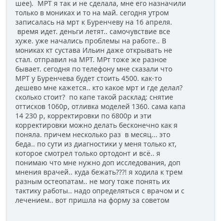
шее). МРТ я так и не сделала, мне его назначили
только в мониках и то на май. сегодня утром
записалась на мрт к Буренчеву на 16 апреля.
время идет. деньги летят.. самочувствие все
хуже. уже начались проблемы на работе.. В
мониках кт сустава Ильин даже открывать не
стал. отправил на МРТ. МРт тоже же разное
бывает. сегодня по телефону мне сказали что
МРТ у Буренчева будет стоить 4500. как-то
дешево мне кажется.. кто какое мрт и где делал?
сколько стоит? по капе такой расклад: снятие
оттисков 1060р, отливка моделей 1360. сама капа
14 230 р, корректировки по 6800р и эти
корректировки можно делать бесконечно как я
поняла. причем несколько раз в месяц... это
беда.. по сути из диагностики у меня только кт,
которое смотрел только ортодонт и всё.. я
понимаю что мне нужно доп исследования, доп
мнения врачей.. куда бежать???! я ходила к трем
разным остеопатам.. не могу тоже понять их
тактику работы.. надо определяться с врачом и с
лечением.. вот пришла на форму за советом