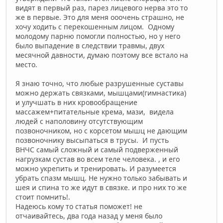
видят в первый раз, парез лицевого нерва это то
же в первые. Это для меня ооочень страшно, не
хочу ходить с перекошенным лицом. Одному
молодому парню помогли полностью, но у него
было выпадение в следствии травмы, двух
месячной давности, думаю поэтому все встало на
место.
Я знаю точно, что любые разрушенные суставы
можно держать связками, мышцами(гимнастика)
и улучшать в них кровообращение
массажем+питательные крема, мази, видела
людей с наполовину отсутствующим
позвоночником, но с корсетом мышц не дающим
позвоночнику высыпаться в трусы. И пусть
ВНЧС самый сложный и самый подверженный
нагрузкам сустав во всем теле человека. , и его
можно укрепить и тренировать. И разумеется
убрать спазм мышц. Не нужно только забывать и
шея и спина то же идут в связке. и про них то же
стоит помнить!.
Надеюсь кому то статья поможет! не
отчаивайтесь, два года назад у меня было