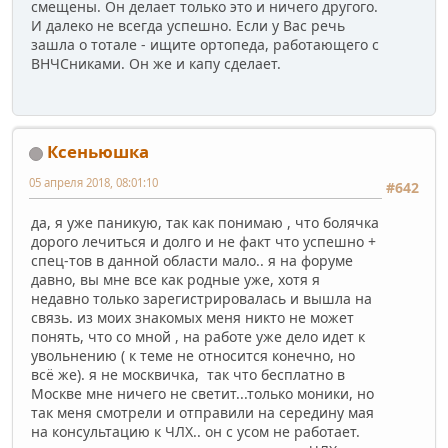
смещены. Он делает только это и ничего другого.
И далеко не всегда успешно. Если у Вас речь
зашла о тотале - ищите ортопеда, работающего с
ВНЧСниками. Он же и капу сделает.
Ксеньюшка
05 апреля 2018, 08:01:10
#642
да, я уже паникую, так как понимаю , что болячка
дорого лечиться и долго и не факт что успешно +
спец-тов в данной области мало.. я на форуме
давно, вы мне все как родные уже, хотя я
недавно только зарегистрировалась и вышла на
связь. из моих знакомых меня никто не может
понять, что со мной , на работе уже дело идет к
увольнению ( к теме не относится конечно, но
всё же). я не москвичка, так что бесплатно в
Москве мне ничего не светит...только моники, но
так меня смотрели и отправили на середину мая
на консультацию к ЧЛХ.. он с усом не работает.