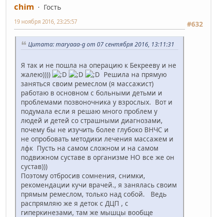
chim
Гость
19 ноября 2016, 23:25:57
#632
Цитата: maryaaa-g от 07 сентября 2016, 13:11:31
Я так и не пошла на операцию к Бекрееву и не
жалею))))
Решила на прямую
заняться своим ремеслом (я массажист)
работаю в основном с больными детьми и
проблемами позвоночника у взрослых. Вот и
подумала если я решаю много проблем у
людей и детей со страшными диагнозами,
почему бы не изучить более глубоко ВНЧС и
не опробовать методики лечения массажем и
лфк Пусть на самом сложном и на самом
подвижном суставе в организме НО все же он
сустав)))
Поэтому отбросив сомнения, снимки,
рекомендации кучи врачей., я занялась своим
прямым ремеслом, только над собой. Ведь
распрямляю же я деток с ДЦП , с
гиперкинезами, там же мышцы вообще