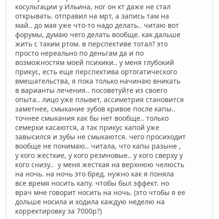
косультации у Ильина, ног он кт даже не стал
открывать. отправил на мрт, а запись там на
май.. до мая уже что-то надо делать.. читаю вот
форумы, думаю чего делать вообще. как дальше
жить с таким ртом. в перспективе тотал? это
просто нереально по деньгам да и по
возможностям моей психики.. у меня глубокий
прикус, есть еще перспектива ортогатического
вмешательства, я пока только начинаю вникать
в варианты лечения.. посоветуйте из своего
опыта.. лицо уже плывет, ассиметрия становится
заметнее, смыкание зубов кривое после капы..
точнее смыкания как бы нет вообще.. только
семерки касаются, а так прикус капой уже
завысился и зубы не смыкаются. чего просиходит
вообще не понимаю.. читала, что капы разыне ,
у кого жесткие, у кого резиновые.. у кого сверху у
кого снизу.. у меня жесткая на верхнюю челюсть
на ночь. на ночь это бред. нужно как я поняла
все время носить капу. чтобы был эффект. но
врач мне говорит носить на ночь. (это чтобы я ее
дольше носила и ходила каждую неделю на
корректировку за 7000р?)