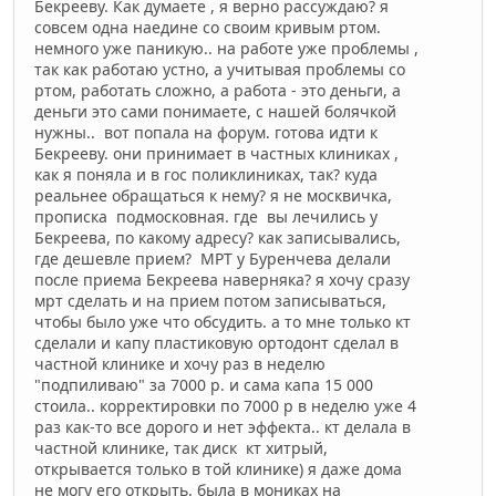
Бекрееву. Как думаете , я верно рассуждаю? я
совсем одна наедине со своим кривым ртом.
немного уже паникую.. на работе уже проблемы ,
так как работаю устно, а учитывая проблемы со
ртом, работать сложно, а работа - это деньги, а
деньги это сами понимаете, с нашей болячкой
нужны.. вот попала на форум. готова идти к
Бекрееву. они принимает в частных клиниках ,
как я поняла и в гос поликлиниках, так? куда
реальнее обращаться к нему? я не москвичка,
прописка подмосковная. где вы лечились у
Бекреева, по какому адресу? как записывались,
где дешевле прием? МРТ у Буренчева делали
после приема Бекреева наверняка? я хочу сразу
мрт сделать и на прием потом записываться,
чтобы было уже что обсудить. а то мне только кт
сделали и капу пластиковую ортодонт сделал в
частной клинике и хочу раз в неделю
"подпиливаю" за 7000 р. и сама капа 15 000
стоила.. корректировки по 7000 р в неделю уже 4
раз как-то все дорого и нет эффекта.. кт делала в
частной клинике, так диск кт хитрый,
открывается только в той клинике) я даже дома
не могу его открыть. была в мониках на