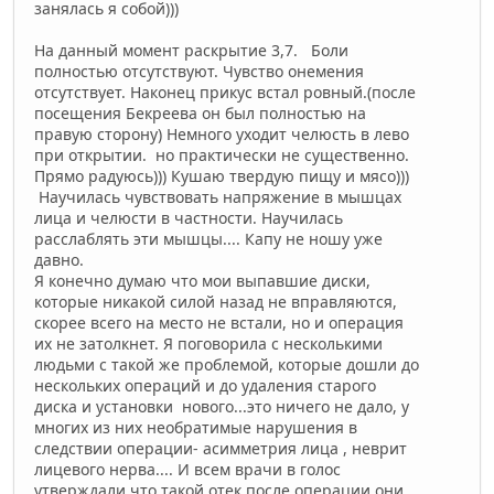
занялась я собой)))
На данный момент раскрытие 3,7. Боли
полностью отсутствуют. Чувство онемения
отсутствует. Наконец прикус встал ровный.(после
посещения Бекреева он был полностью на
правую сторону) Немного уходит челюсть в лево
при открытии. но практически не существенно.
Прямо радуюсь))) Кушаю твердую пищу и мясо)))
Научилась чувствовать напряжение в мышцах
лица и челюсти в частности. Научилась
расслаблять эти мышцы.... Капу не ношу уже
давно.
Я конечно думаю что мои выпавшие диски,
которые никакой силой назад не вправляются,
скорее всего на место не встали, но и операция
их не затолкнет. Я поговорила с несколькими
людьми с такой же проблемой, которые дошли до
нескольких операций и до удаления старого
диска и установки нового...это ничего не дало, у
многих из них необратимые нарушения в
следствии операции- асимметрия лица , неврит
лицевого нерва.... И всем врачи в голос
утверждали что такой отек после операции они