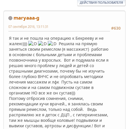
ДЕЙСТВИЯ ПОЛЬЗОВАТЕЛЯ
maryaaa-g
07 сентября 2016, 13:11:31
#630
Я так и не пошла на операцию к Бекрееву и не
жалею))))
Решила на прямую
заняться своим ремеслом (я массажист) работаю
в основном с больными детьми и проблемами
позвоночника у взрослых. Вот и подумала если я
решаю много проблем у людей и детей со
страшными диагнозами, почему бы не изучить
более глубоко ВНЧС и не опробовать методики
лечения массажем и лфк Пусть на самом
сложном и на самом подвижном суставе в
организме НО все же он сустав)))
Поэтому отбросив сомнения, снимки,
рекомендации кучи врачей., я занялась своим
прямым ремеслом, только над собой. Ведь
распрямляю же я деток с ДЦП , с гиперкинезами,
там же мышцы вообще коловые! подвывихи и
вывихи суставов, артрозы и дисфункции.! Вот и