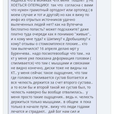
надеюсь что в мониках ЧЛХ меня "пошлет")) НЕ
ХОЕТЬСЯ ОПЕРАЦИЮ! так что согласна с вами
что нужен грамотный ортодонт или ортопед ( в
моем случае и тот и другой) но как я вижу по
инфо из отрытых источников удачно
вылеченных людей нет? как на Вутечича
бесплатно попасть? может подскажите? даже
платно туда очереди как я понимаю "живые"..
и к кому мне туда? к Шипику? к Дробышеву? к
кому? отзывы о стомкомплексе плохие... кто
там вылечился? 16 апреля делаю мрт у
Буренчева.. надо посмотевообще что там.. на
кт у меня уже показана деформация головки (
спиливается) что там с мышцами и связками
не видно конечно, диски тоже не видны на
КТ.. у меня сейчас такое ощущение, что там
где головка спиливается сустав болтается и
вся челюсть держится за счет второго сустава..
а то если бы и второй такой же сустав был, то
челюсть наверно бы вообще отвалилась.. у
меня просто такие ощущения.. ведь н. челюсть
держиться только мышцами.. в общем я пока
только в начале пути.. вижу что люди годами
лечатся и страдают.. дай Бог нам сил и