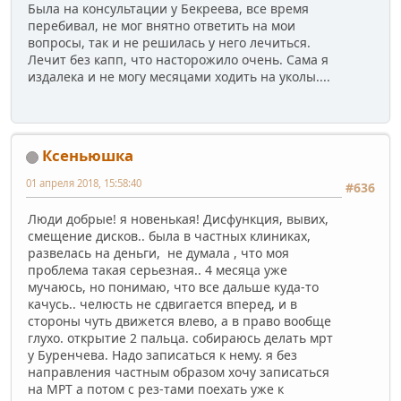
Была на консультации у Бекреева, все время
перебивал, не мог внятно ответить на мои
вопросы, так и не решилась у него лечиться.
Лечит без капп, что насторожило очень. Сама я
издалека и не могу месяцами ходить на уколы....
Ксеньюшка
01 апреля 2018, 15:58:40
#636
Люди добрые! я новенькая! Дисфункция, вывих,
смещение дисков.. была в частных клиниках,
развелась на деньги, не думала , что моя
проблема такая серьезная.. 4 месяца уже
мучаюсь, но понимаю, что все дальше куда-то
качусь.. челюсть не сдвигается вперед, и в
стороны чуть движется влево, а в право вообще
глухо. открытие 2 пальца. собираюсь делать мрт
у Буренчева. Надо записаться к нему. я без
направления частным образом хочу записаться
на МРТ а потом с рез-тами поехать уже к