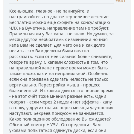
#641
Ксеньюшка, главное - не паникуйте, и
настраивайтесь на долгое терпеливое лечение.
Бесплатно можно ещё сходить на консультацию
ЧЛХ на Вучетича, направление там не требуют.
Правильная ли у Вас капа - не знаю. Но думаю, за
месяц-другой необратимых изменений ночная
капа Вам не сделает. Для чего она и как долго
носить - это Вам должны были внятно
рассказать. Если от неё сильная боль - снимайте,
говорите врачу. С капами сложность в том, что
на правильной капе первое время может быть
также плохо, как и на неправильной. Особенно
если она призвана сдвигать челюсть не только
вертикально. Перестройка мышц - процесс
болезненный. И сколько длится это первое время
- на этот счёт тоже мнения разные есть. Одни
говорят - если через 2 недели нет эффекта - капу
в топку, у других только через месяцы улучшения
наступают. Бекреев прикусом не занимается.
Какое полноценное обследование Вы ожидаете?
Обычный осмотр + УЗИ. Он предложит Вам
уколами попытаться сдвинуть диски, если они