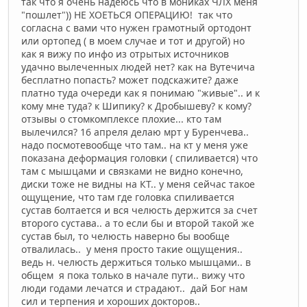
так что я очень надеюсь что в мониках ЧЛХ меня
"пошлет")) НЕ ХОЕТЬСЯ ОПЕРАЦИЮ! так что
согласна с вами что нужен грамотный ортодонт
или ортопед ( в моем случае и тот и другой) но
как я вижу по инфо из отрытых источников
удачно вылеченных людей нет? как на Вутечича
бесплатно попасть? может подскажите? даже
платно туда очереди как я понимаю "живые".. и к
кому мне туда? к Шипику? к Дробышеву? к кому?
отзывы о стомкомплексе плохие... кто там
вылечился? 16 апреля делаю мрт у Буренчева..
надо посмотевообще что там.. на кт у меня уже
показана деформация головки ( спиливается) что
там с мышцами и связками не видно конечно,
диски тоже не видны на КТ.. у меня сейчас такое
ощущение, что там где головка спиливается
сустав болтается и вся челюсть держится за счет
второго сустава.. а то если бы и второй такой же
сустав был, то челюсть наверно бы вообще
отвалилась.. у меня просто такие ощущения..
ведь н. челюсть держиться только мышцами.. в
общем я пока только в начале пути.. вижу что
люди годами лечатся и страдают.. дай Бог нам
сил и терпения и хороших докторов..