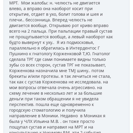
МРТ. Мои жалобы: н. челюсть не двигается
влево, а вправо она наоборот косит при
открытие, отдает в ухо, болит голова и шея и
плечи.. бессонница. Вперед челюсть не
двигается вообще. Открываю рот криво вправо
всего на 2 пальца. При пальпации правый сустав
не прощупывается вообще, а левый наоборот как
будто вывернут к уху.. Я из подмосковья,
параллельно я обратилась в Интердентос Г
Пушкино к гнатологу Корженковой Т,Ю. Гнатолог
сделала ТРГ где сами понимаете видны только
зубы со всех сторон, сустав ТРГ не показывает,
Корженкова назначила мне TMJ шину.. потом
брекиты и/или протезы. я так лечиться не стала,
так как с сустав Корженкова не исследовала. на
мои вопросы отвечала очень агрессивно. на
схему лечение в несколько лет и за большие
деньги при таком обращении я не увидела
перспектив. пошла еще одновременно к
городскую стоматологию и получила
направление в Моники. Недавно в Мониках я
была у ЧЛХ Ильина М.В. . он тоже просто
пощупал сустав и направил на МРТ и на
консультацию к Чукумову Р.М. эти 2 события