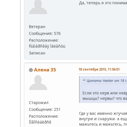
Да, теперь я это поним
Ветеран
Сообщения: 576
Расположение:
Ñàìàðñêàÿ îáëàñòü
Записан
Алена 35
18 сентября 2015, 11:56:01
Цитата: Hanter от 18 с
Если это нерв или невр
мышцы? нервы? что ва
Старожил
Сообщения: 251
Где у вас именно жгуча
Расположение:
внутри и снаружи. а ещ
Íîâîñèáèðñê
мажьтесь и мажьтесь, п