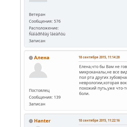
Ветеран
Сообщения: 576
Расположение:
Ñàìàðñêàÿ îáëàñòü
Записан
Алена
18 сентября 2015, 11:14:28
Елена,что бы Вам не го
микроканалы,не все вид
пол рта других зубов(
неврологии,которая во
похожий путь,уже что-
Постоялец
боли.
Сообщения: 139
Записан
Hanter
18 сентября 2015, 11:22:16