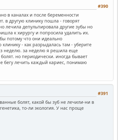
#390
ано в каналах и после беременности
т. в другую клинику пошла - говорят
дно лечила депульпировала другие зубы но
ришла к хирургу и попросила удалить их.
убы потому что они идеально
клинику - как разрыдалась там - уберите
ез неделю. за неделю я решила еще
и болят. но периодически. иногда бывает
 не бегу лечить каждый кариес, понимаю
#391
анные болят, какой бы зуб не лечили-ни в
 генетика, то-ли экология. У нас проще