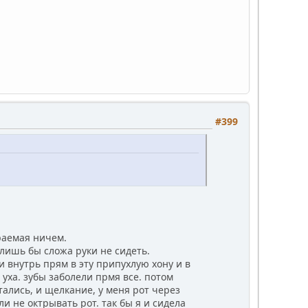
#399
раемая ничем.
лишь бы сложа руки не сидеть.
и внутрь прям в эту припухлую хону и в
уха. зубы заболели прмя все. потом
тались, и щелкание, у меня рот через
ли не октрывать рот. так бы я и сидела