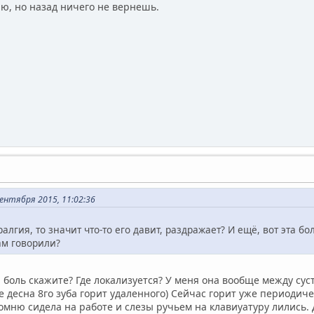
аю, но назад ничего не вернешь.
ентября 2015, 11:02:36
алгия, то значит что-то его давит, раздражает? И ещё, вот эта бол
м говорили?
я боль скажите? Где локализуется? У меня она вообще между сус
е десна 8го зуба горит удаленного) Сейчас горит уже периодиче
омню сидела на работе и слезы ручьем на клавиуатуру лились.