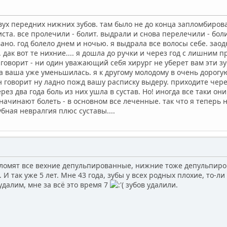
двух передних нижних зубов. там было не до конца запломбиров
ста. все пролечили - болит. выдрали и снова перелечили - боли
но. год болело днем и ночью. я выдрала все волосы себе. зао
дак вот те нихние.... я дошла до ручки и через год с лишним п
 говорит - ни один уважающий себя хирург не уберет вам эти з
 ваша уже уменьшилась. я к другому молодому в очень дорогую 
н говорит ну ладно пожд вашу расписку выдеру. приходите чер
рез два года боль из них ушла в сустав. Но! иногда все таки он
ы начинают болеть - в основном все леченные. так что я теперь
убная невралгия плюс суставы....
 ломят все вехние депульпированные, нижние тоже депульпиров
 И так уже 5 лет. Мне 43 года, зубы у всех родных плохие, то-ли
удалим, мне за всё это время 7
зубов удалили.