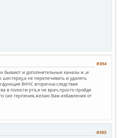
#394
бах бывают и дополнительные каналы и ,и
 шестерку,а не перелечивать и удалять
исфункция ВНЧС вторична:следствие
а в полости рта,я не врач,просто пройдя
го сил терпения,желаю Вам избавления от
#395