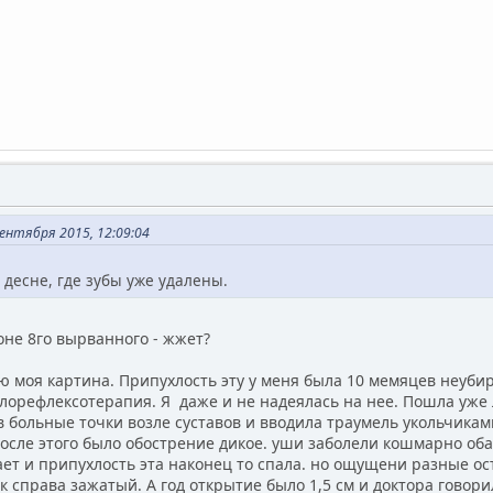
ентября 2015, 12:09:04
й десне, где зубы уже удалены.
оне 8го вырванного - жжет?
ю моя картина. Припухлость эту у меня была 10 мемяцев неуби
орефлексотерапия. Я даже и не надеялась на нее. Пошла уже 
в больные точки возле суставов и вводила траумель укольчикам
осле этого было обострение дикое. уши заболели кошмарно оба 
хает и припухлость эта наконец то спала. но ощущени разные ос
к справа зажатый. А год открытие было 1,5 см и доктора говори