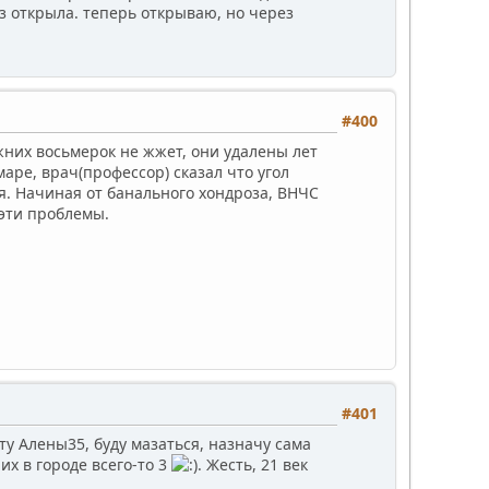
аз открыла. теперь открываю, но через
#400
них восьмерок не жжет, они удалены лет
маре, врач(профессор) сказал что угол
я. Начиная от банального хондроза, ВНЧС
 эти проблемы.
#401
ту Алены35, буду мазаться, назначу сама
их в городе всего-то 3
. Жесть, 21 век