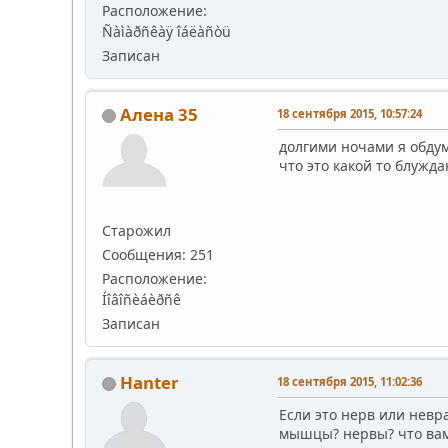
Расположение:
Ñàìàðñêàÿ îáëàñòü
Записан
Алена 35
18 сентября 2015, 10:57:24
долгими ночами я обдумы
что это какой то блужд
Старожил
Сообщения: 251
Расположение:
Íîâîñèáèðñê
Записан
Hanter
18 сентября 2015, 11:02:36
Если это нерв или невра
мышцы? нервы? что вам