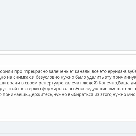
ворили про "прекрасно залеченые" каналы,все это ерунда-в зу
но на снимках,и безусловно нужно было удалить эту причинную
наши врачи в своем репертуаре,калечат людей).Конечно,Ваша д
круг этой шестерки сформировалась+последующие вмешательств
то понимаешь.Держитесь,нужно выбираться из этого,нужно мно