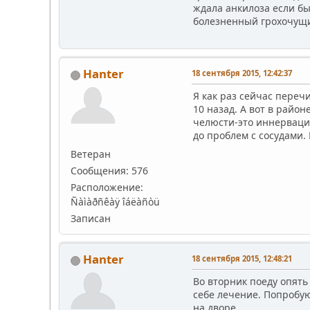
ждала анкилоза если бы
болезненный грохочущи
Hanter
18 сентября 2015, 12:42:37
Я как раз сейчас пере
10 назад. А вот в район
челюсти-это иннервация
до проблем с сосудами. 
Ветеран
Сообщения: 576
Расположение:
Ñàìàðñêàÿ îáëàñòü
Записан
Hanter
18 сентября 2015, 12:48:21
Во вторник поеду опять 
себе лечение. Попробую 
на дворе.