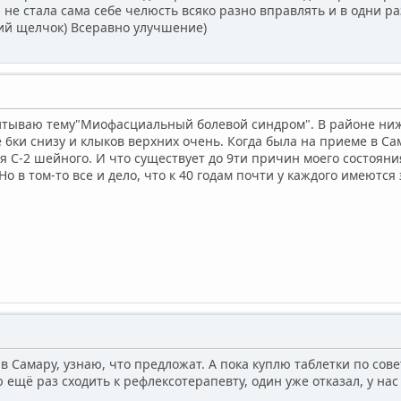
 не стала сама себе челюсть всяко разно вправлять и в одни р
й щелчок) Всеравно улучшение)
читываю тему"Миофасциальный болевой синдром". В районе ниж
е 6ки снизу и клыков верхних очень. Когда была на приеме в Са
 С-2 шейного. И что существует до 9ти причин моего состояни
Но в том-то все и дело, что к 40 годам почти у каждого имеются
в Самару, узнаю, что предложат. А пока куплю таблетки по сове
ещё раз сходить к рефлексотерапевту, один уже отказал, у нас 