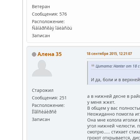
Ветеран
Сообщения: 576
Расположение:
Ñàìàðñêàÿ îáëàñòü
Записан
Алена 35
18 сентября 2015, 12:21:07
Цитата: Hanter от 18 с
И да, боли и в верхне
Старожил
а в нижней десне в рай
Сообщения: 251
у меня жжет.
Расположение:
В общем у вас полность
Íîâîñèáèðñê
Неожиданно помогла игл
Записан
Она мне колола иголки 
угол нижней челюсти. п
смотрю..... стихает сти
грохот открывается, дис