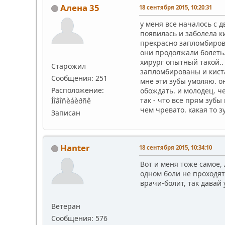
Алена 35
18 сентября 2015, 10:20:31
у меня все началось с 
появилась и заболела ки
прекрасно запломбирова
они продолжали болеть. 
хирург опытный такой..
Старожил
запломбированы и киста
Сообщения: 251
мне эти зубы умоляю. о
Расположение:
обождать. и молодец. че
так - что все прям зуб
Íîâîñèáèðñê
чем чревато. какая то з
Записан
Hanter
18 сентября 2015, 10:34:10
Вот и меня тоже самое,
одном боли не проходят.
врачи-болит, так давай 
Ветеран
Сообщения: 576