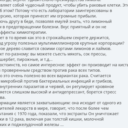
вляет собой чудесный продукт, чтобы убить раковые клетки. Эт
 этом? Потому что есть лаборатории заинтересованы в
рсию, которая принесет им огромные прибыли.
ь другу в беде, позволяя ему/ей знать, что лимонный
 в предотвращении болезни. Вкус приятный и он не
ффекты химиотерапии.
 в то время как это в строжайшем секрете держится,
д угрозу полезных мультимиллионеров крупные корпорации?
ое дерево славится своими сортами лимонов и лаймов.
 по-разному: вы можете съесть мякоть, сок прессы,
ербет, пирожные, и т.д...
стоинств, но самое интересное: эффект он производит на кист
 проверенным средством против рака всех типов.
 это очень полезно во всех вариантах рака. Считается
 микробной против бактериальных инфекций и грибков,
утренних паразитов и червей, он регулирует кровяное
ется слишком высокой и антидепрессант, борется стресс
ва.
мации является захватывающим: она исходит от одного из
елей лекарств в мире, говорит, что после более чем
ания с 1970 года, показали, что экстракты Он уничтожает
и в 12 рака, включая рак толстой кишки, молочной
ких и поджелудочной железы ...