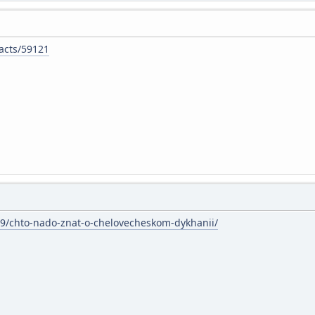
acts/59121
/09/chto-nado-znat-o-chelovecheskom-dykhanii/