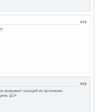
#19
om
#20
кже вымывает кальций из организма.
цием.