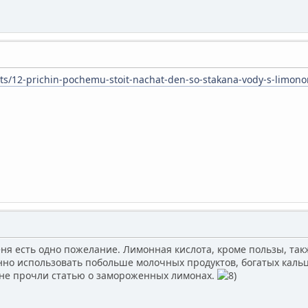
sts/12-prichin-pochemu-stoit-nachat-den-so-stakana-vody-s-limon
еня есть одно пожелание. Лимонная кислота, кроме пользы, та
но использовать побольше молочных продуктов, богатых каль
ане прочли статью о замороженных лимонах.