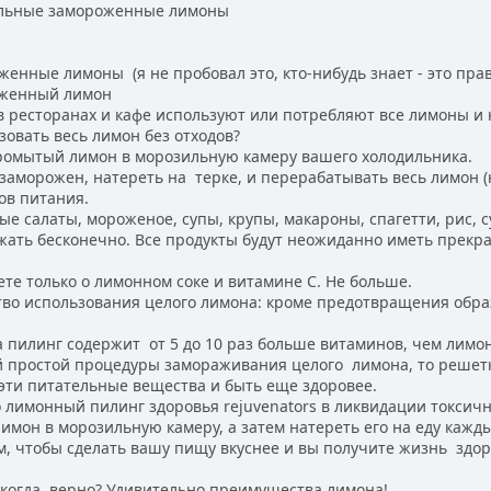
амороженныe лимоны
ныe лимоны (я не пробовал это, кто-нибудь знает - это прав
роженный лимон
ресторанах и кафе используют или потребляют все лимоны и 
овать весь лимон без отходов?
ромытый лимон в морозильную камеру вашего холодильника.
заморожен, натереть на терке, и перерабатывать весь лимон (н
ов питания.
 салаты, мороженое, супы, крупы, макароны, спагетти, рис, су
ь бесконечно. Все продукты будут неожиданно иметь прекрасн
те только о лимонном соке и витамине С. Не больше.
 использования целого лимона: кроме предотвращения образо
пилинг содержит от 5 до 10 раз больше витаминов, чем лимонны
й простой процедуры замораживания целого лимона, то решетк
эти питательные вещества и быть еще здоровее.
лимонный пилинг здоровья rejuvenators в ликвидации токсичн
мон в морозильную камеру, а затем натереть его на еду кажды
 чтобы сделать вашу пищу вкуснее и вы получите жизнь здоро
огда, верно? Удивительно преимущества лимона!