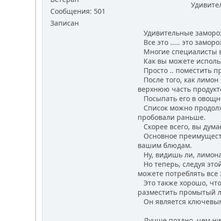
Удивительные з
Сообщения: 501
Записан
Удивительные заморожен
Все это ..... это замо
Многие специалисты в 
Как вы можете использ
Просто .. поместить п
После того, как лимон 
верхнюю часть продукт
Посыпать его в овощные
Список можно продолжат
пробовали раньше.
Скорее всего, вы думае
Основное преимущество
вашим блюдам.
Ну, видишь ли, лимона 
Но теперь, следуя это
можете потреблять все 
Это также хорошо, что 
разместить промытый ли
Он является ключевым,
Лучше поздно, чем ник