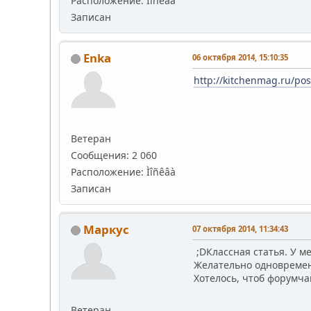
Расположение: Ìîñêâà
Записан
Enka
06 октября 2014, 15:10:35
http://kitchenmag.ru/po
Ветеран
Сообщения: 2 060
Расположение: Ìîñêâà
Записан
Маркус
07 октября 2014, 11:34:43
;DКлассная статья. У м
Желательно одновремен
Хотелось, чтоб форумч
Ветеран