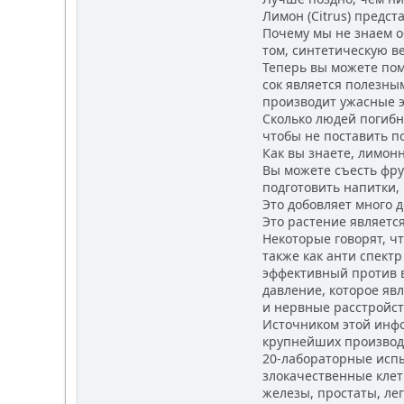
Лимон (Citrus) предста
Почему мы не знаем об
том, синтетическую ве
Теперь вы можете помоч
сок является полезным
производит ужасные э
Сколько людей погибнет
чтобы не поставить по
Как вы знаете, лимонн
Вы можете съесть фрукт
подготовить напитки, ш
Это добовляет много до
Это растение является
Некоторые говорят, что
также как анти спектр
эффективный против вн
давление, которое явля
и нервные расстройст
Источником этой инфор
крупнейших производит
20-лабораторные испыт
злокачественные клетк
железы, простаты, лег